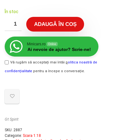
inițial
curent
În stoc
a
este:
fost:
450.00 lei.
ADAUGĂ ÎN COȘ
550.00 lei.
Minicars.ro
Online
Ai nevoie de ajutor? Scrie-ne!
Vă rugăm să acceptați mai întâi
p
olitica noastră de
confidențialitate
pentru a începe o conversație.
Gt Spirit
SKU:
2887
Categorie:
Scara 1:18