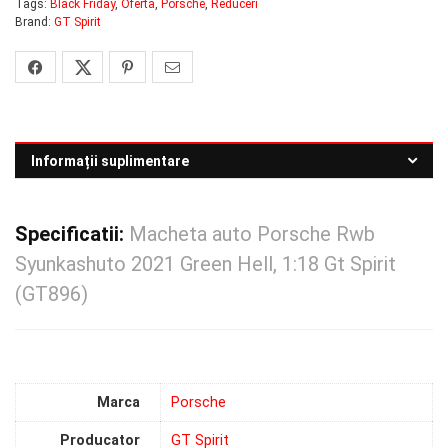
Tags:
Black Friday
,
Oferta
,
Porsche
,
Reduceri
Brand:
GT Spirit
Informații suplimentare
Specificatii:
Macheta auto Porsche Rwb
Syunkashuto 2021 Green Hell, 1:18 Gt Spirit
(GT896)
Marca
Porsche
Producator
GT Spirit