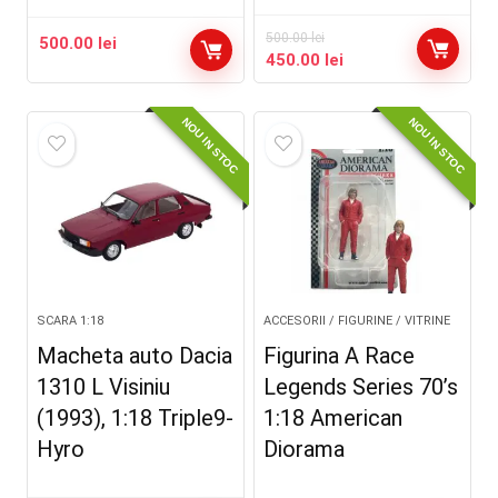
500.00
lei
500.00
lei
Prețul
Prețul
450.00
lei
inițial
curent
a
este:
NOU IN STOC
NOU IN STOC
fost:
450.00 lei.
500.00 lei.
SCARA 1:18
ACCESORII / FIGURINE / VITRINE
Macheta auto Dacia
Figurina A Race
1310 L Visiniu
Legends Series 70’s
(1993), 1:18 Triple9-
1:18 American
Hyro
Diorama