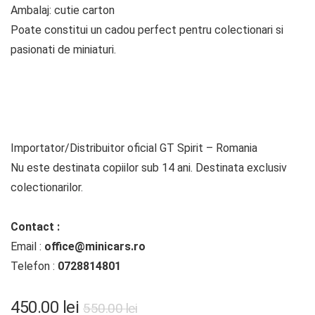
Ambalaj: cutie carton
Poate constitui un cadou perfect pentru colectionari si
pasionati de miniaturi.
Importator/Distribuitor oficial GT Spirit – Romania
Nu este destinata copiilor sub 14 ani. Destinata exclusiv
colectionarilor.
Contact :
Email :
office@minicars.ro
Telefon :
0728814801
Prețul
Prețul
450.00
lei
550.00
lei