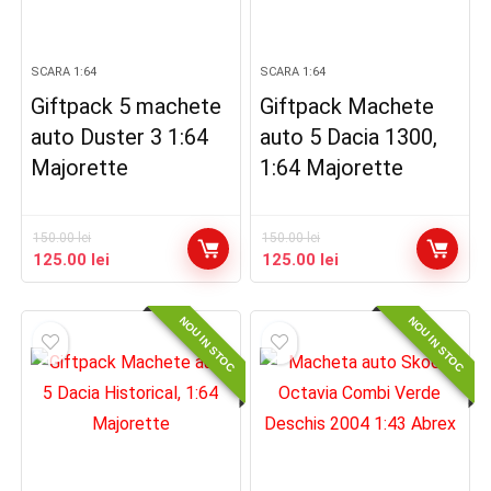
SCARA 1:64
SCARA 1:64
Giftpack 5 machete
Giftpack Machete
auto Duster 3 1:64
auto 5 Dacia 1300,
Majorette
1:64 Majorette
150.00
lei
150.00
lei
Prețul
Prețul
Prețul
Prețul
125.00
lei
125.00
lei
inițial
curent
inițial
curent
a
este:
a
este:
NOU IN STOC
NOU IN STOC
fost:
125.00 lei.
fost:
125.00 lei.
150.00 lei.
150.00 lei.