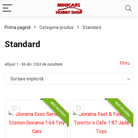
Prima pagină
Categorie produs
Standard
ț
ț
Standard
im
xim
Filtru
Afișez 1 - 36 din 1263 de rezultate
Sortare implicită
NOU IN STOC
NOU IN STOC