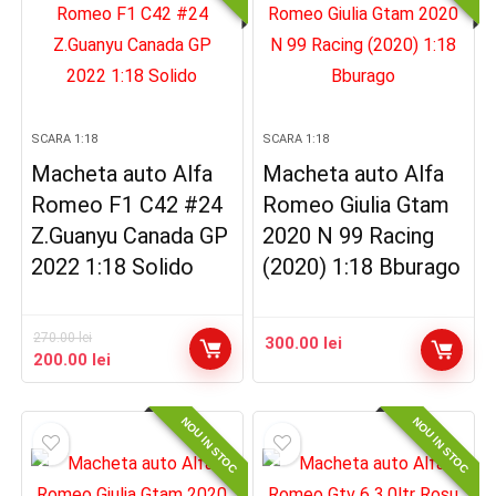
SCARA 1:18
SCARA 1:18
Macheta auto Alfa
Macheta auto Alfa
Romeo F1 C42 #24
Romeo Giulia Gtam
Z.Guanyu Canada GP
2020 N 99 Racing
2022 1:18 Solido
(2020) 1:18 Bburago
270.00
lei
300.00
lei
Prețul
Prețul
200.00
lei
inițial
curent
a
este:
NOU IN STOC
NOU IN STOC
fost:
200.00 lei.
270.00 lei.