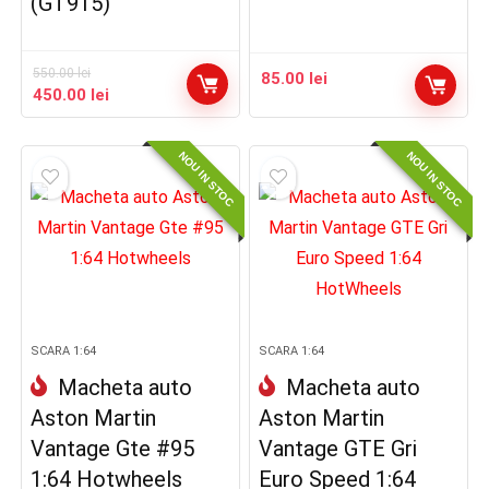
(GT915)
550.00
lei
85.00
lei
Prețul
Prețul
450.00
lei
inițial
curent
a
este:
NOU IN STOC
NOU IN STOC
fost:
450.00 lei.
550.00 lei.
SCARA 1:64
SCARA 1:64
Macheta auto
Macheta auto
Aston Martin
Aston Martin
Vantage Gte #95
Vantage GTE Gri
1:64 Hotwheels
Euro Speed 1:64