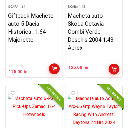
SCARA 1:64
SCARA 1:43
Giftpack Machete
Macheta auto
auto 5 Dacia
Skoda Octavia
Historical, 1:64
Combi Verde
Majorette
Deschis 2004 1:43
Abrex
150.00
lei
125.00
lei
Prețul
Prețul
125.00
lei
inițial
curent
a
este:
NOU IN STOC
NOU IN STOC
fost:
125.00 lei.
150.00 lei.