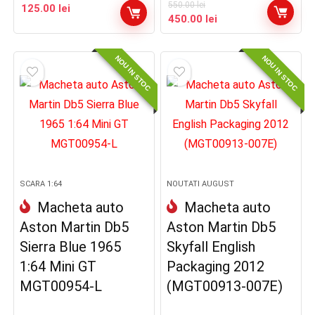
550.00
lei
125.00
lei
Prețul
Prețul
450.00
lei
inițial
curent
a
este:
NOU IN STOC
NOU IN STOC
fost:
450.00 lei.
550.00 lei.
SCARA 1:64
NOUTATI AUGUST
Macheta auto
Macheta auto
Aston Martin Db5
Aston Martin Db5
Sierra Blue 1965
Skyfall English
1:64 Mini GT
Packaging 2012
MGT00954-L
(MGT00913-007E)