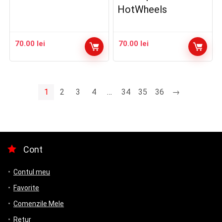
HotWheels
70.00
lei
70.00
lei
1
2
3
4
…
34
35
36
→
Cont
Contul meu
Favorite
Comenzile Mele
Retur