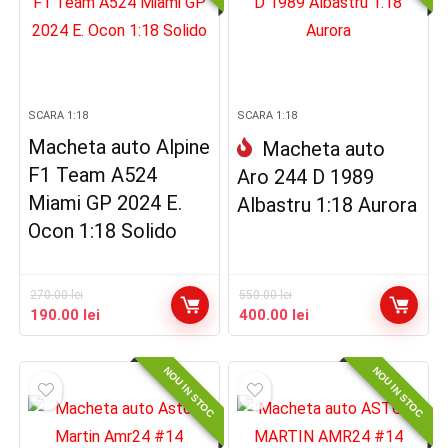
SCARA 1:18
SCARA 1:18
Macheta auto Alpine
Macheta auto
F1 Team A524
Aro 244 D 1989
Miami GP 2024 E.
Albastru 1:18 Aurora
Ocon 1:18 Solido
270.00
lei
550.00
lei
Prețul
Prețul
Prețul
Prețul
190.00
lei
400.00
lei
inițial
curent
inițial
curent
a
este:
a
este:
NOU IN STOC
NOU IN STOC
fost:
190.00 lei.
fost:
400.00 lei.
270.00 lei.
550.00 lei.