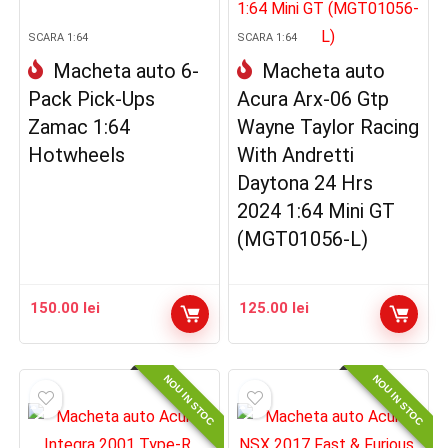
SCARA 1:64
SCARA 1:64
Macheta auto 6-
Macheta auto
Pack Pick-Ups
Acura Arx-06 Gtp
Zamac 1:64
Wayne Taylor Racing
Hotwheels
With Andretti
Daytona 24 Hrs
2024 1:64 Mini GT
(MGT01056-L)
150.00
lei
125.00
lei
NOU IN STOC
NOU IN STOC