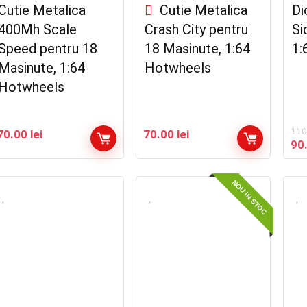
Cutie Metalica
Cutie Metalica
Di
400Mh Scale
Crash City pentru
Si
Speed pentru 18
18 Masinute, 1:64
1:
Masinute, 1:64
Hotwheels
Hotwheels
110
70.00
lei
70.00
lei
Pre
90
iniț
a
fos
NOU IN STOC
110