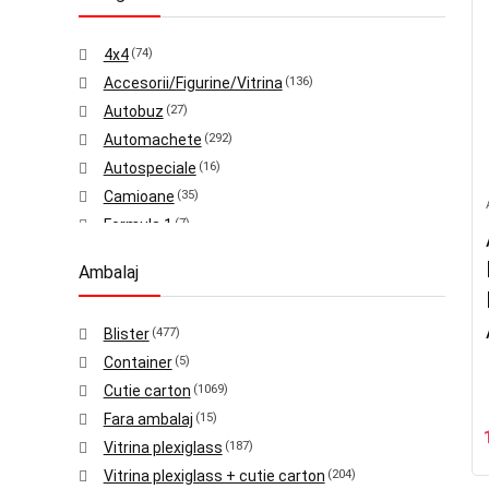
Audi
(23)
Batman
(1)
4x4
(74)
Bentley
(5)
Accesorii/Figurine/Vitrina
(136)
Bmw
(145)
Autobuz
(27)
Brabus
(1)
Automachete
(292)
Brm
(1)
Autospeciale
(16)
Bugatti
(20)
Camioane
(35)
Cadillac
(5)
Formula 1
(7)
Cheers
(1)
Kituri de asamblat
(2)
Chevrolet
(53)
Ambalaj
Pick-up
(26)
Citroen
(2)
Sport
(253)
Codge
(1)
Blister
(477)
Standard
(1262)
Combat
(1)
Container
(5)
Van
(45)
Corvette
(1)
Cutie carton
(1069)
Kit
(1)
Dacia
(63)
Fara ambalaj
(15)
Utilitare
(1)
Datsun
(39)
Vitrina plexiglass
(187)
Delorean
(3)
Vitrina plexiglass + cutie carton
(204)
Dodge
(19)