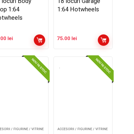
 locuri Body
18 locuri Garage
op 1:64
1:64 Hotwheels
twheels
.00
lei
75.00
lei
NOU IN STOC
NOU IN STOC
SORII / FIGURINE / VITRINE
ACCESORII / FIGURINE / VITRINE