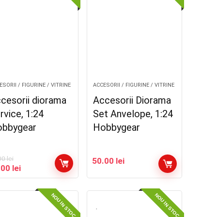
SORII / FIGURINE / VITRINE
ACCESORII / FIGURINE / VITRINE
cesorii diorama
Accesorii Diorama
rvice, 1:24
Set Anvelope, 1:24
bbygear
Hobbygear
00
lei
50.00
lei
țul
Prețul
.00
lei
ial
curent
este:
t:
50.00 lei.
NOU IN STOC
NOU IN STOC
00 lei.