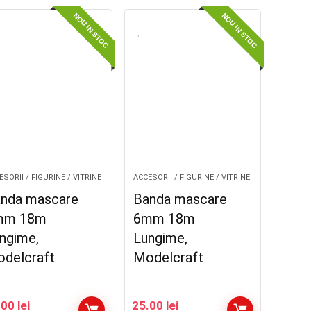
NOU IN STOC
NOU IN STOC
SORII / FIGURINE / VITRINE
ACCESORII / FIGURINE / VITRINE
nda mascare
Banda mascare
mm 18m
6mm 18m
ngime,
Lungime,
delcraft
Modelcraft
.00
lei
25.00
lei