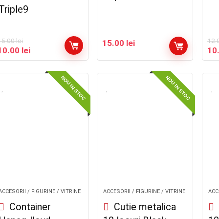
Triple9
15.00
lei
12.
15.00
lei
Prețul
Prețul
Pre
10.00
lei
10
inițial
curent
iniț
a
este:
a
fost:
10.00 lei.
fos
NOU IN STOC
NOU IN STOC
15.00 lei.
12.
ACCESORII / FIGURINE / VITRINE
ACCESORII / FIGURINE / VITRINE
ACCE
Container
Cutie metalica