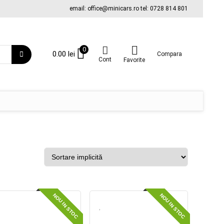
email: office@minicars.ro tel: 0728 814 801
0
0.00
lei
Compara
Cont
Favorite
NOU IN STOC
NOU IN STOC