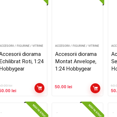
ACCESORII / FIGURINE / VITRINE
ACCESORII / FIGURINE / VITRINE
ACCE
Accesorii diorama
Accesorii diorama
Ac
Echilibrat Roti, 1:24
Montat Anvelope,
Se
Hobbygear
1:24 Hobbygear
Ho
60.00
lei
60.
50.00
lei
Prețul
Prețul
Pre
50.00
lei
50
inițial
curent
iniț
a
este:
a
fost:
50.00 lei.
fos
NOU IN STOC
NOU IN STOC
60.00 lei.
60.