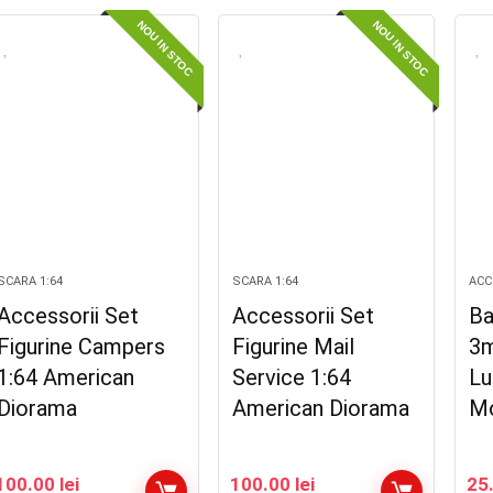
NOU IN STOC
NOU IN STOC
SCARA 1:64
SCARA 1:64
ACCE
Accessorii Set
Accessorii Set
Ba
Figurine Campers
Figurine Mail
3
1:64 American
Service 1:64
Lu
Diorama
American Diorama
Mo
100.00
lei
100.00
lei
25