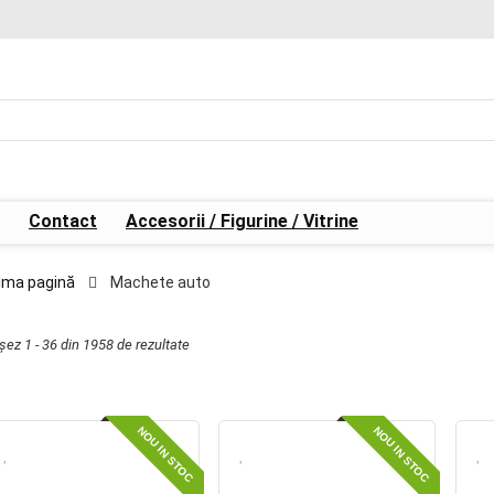
Contact
Accesorii / Figurine / Vitrine
ima pagină
Machete auto
ișez 1 - 36 din 1958 de rezultate
NOU IN STOC
NOU IN STOC