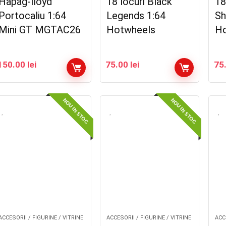
Hapag-lloyd
18 locuri Black
18
Portocaliu 1:64
Legends 1:64
Sh
Mini GT MGTAC26
Hotwheels
Ho
150.00
lei
75.00
lei
75
NOU IN STOC
NOU IN STOC
ACCESORII / FIGURINE / VITRINE
ACCESORII / FIGURINE / VITRINE
ACCE