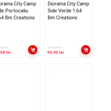
orama City Camp
Diorama City Camp
de Portocaliu
Side Verde 1:64
64 Bm Creations
Bm Creations
.00
lei
110.00
lei
țul
Prețul
Prețul
Prețul
.00
lei
90.00
lei
ial
curent
inițial
curent
este:
a
este:
t:
90.00 lei.
fost:
90.00 lei.
.00 lei.
110.00 lei.