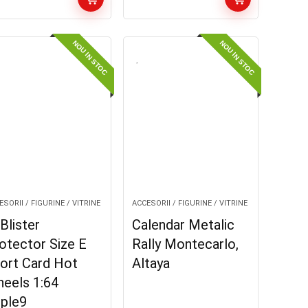
NOU IN STOC
NOU IN STOC
SORII / FIGURINE / VITRINE
ACCESORII / FIGURINE / VITRINE
Blister
Calendar Metalic
otector Size E
Rally Montecarlo,
ort Card Hot
Altaya
eels 1:64
iple9