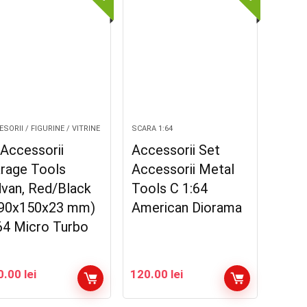
SORII / FIGURINE / VITRINE
SCARA 1:64
Accessorii
Accessorii Set
rage Tools
Accessorii Metal
van, Red/Black
Tools C 1:64
90x150x23 mm)
American Diorama
64 Micro Turbo
0.00
lei
120.00
lei