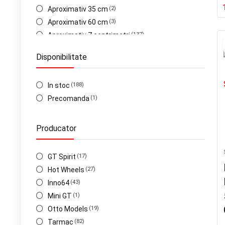
Nissan
(44)
Aproximativ 35 cm
(2)
Pagani
(8)
Aproximativ 60 cm
(3)
Plymouth
(1)
Aproximativ 7 centrimetri
(137)
Porsche
(24)
Aproximativ 7 cm
(1)
Disponibilitate
Range Rover
(1)
Aproximativ 7cm
(5)
Renault
(3)
Shelby
In stoc
(1)
(188)
Subaru
Precomanda
(1)
(1)
Team Transport
(10)
Tesla
(1)
Producator
Toyota
(18)
Volkswagen
(8)
GT Spirit
(17)
Carry On
(1)
Hot Wheels
(27)
Fleet Street
(1)
Inno64
(43)
Mini GT
(1)
Otto Models
(19)
Tarmac
(82)