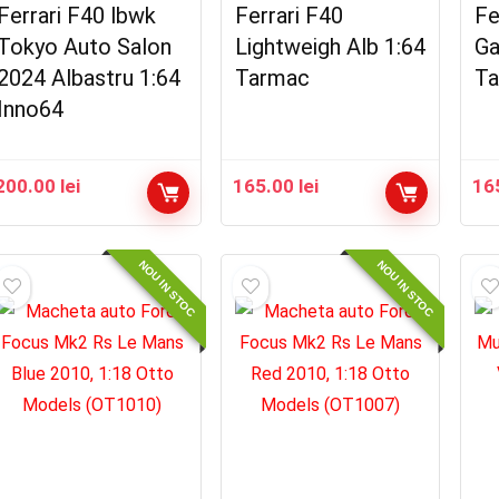
Ferrari F40 lbwk
Ferrari F40
Fe
Tokyo Auto Salon
Lightweigh Alb 1:64
Ga
2024 Albastru 1:64
Tarmac
Ta
Inno64
200.00
lei
165.00
lei
16
NOU IN STOC
NOU IN STOC