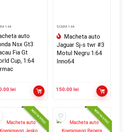
RA 1:64
SCARA 1:64
cheta auto
Macheta auto
nda Nsx Gt3
Jaguar Sj-s twr #3
cau Fia Gt
Motul Negru 1:64
rld Cup, 1:64
Inno64
rmac
0.00
lei
150.00
lei
NOU IN STOC
NOU IN STOC