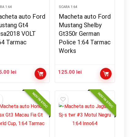
RA 1:64
SCARA 1:64
cheta auto Ford
Macheta auto Ford
stang Gt4
Mustang Shelby
sa2018 VOLT
Gt350r German
64 Tarmac
Police 1:64 Tarmac
Works
5.00
lei
125.00
lei
NOU IN STOC
NOU IN STOC