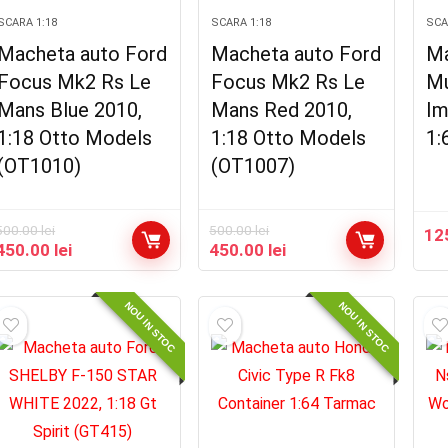
SCARA 1:18
SCARA 1:18
SCA
Macheta auto Ford
Macheta auto Ford
Ma
Focus Mk2 Rs Le
Focus Mk2 Rs Le
Mu
Mans Blue 2010,
Mans Red 2010,
Im
1:18 Otto Models
1:18 Otto Models
1:
(OT1010)
(OT1007)
500.00
lei
500.00
lei
12
Prețul
Prețul
Prețul
Prețul
450.00
lei
450.00
lei
inițial
curent
inițial
curent
a
este:
a
este:
fost:
450.00 lei.
fost:
450.00 lei.
NOU IN STOC
NOU IN STOC
500.00 lei.
500.00 lei.