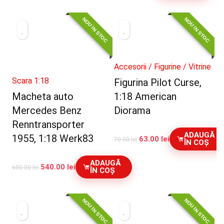
inițial
curent
a
este:
NOU IN STOC
NOU IN STOC
fost:
450.00 lei.
500.00 lei.
Accesorii / Figurine / Vitrine
Scara 1:18
Figurina Pilot Curse,
Macheta auto
1:18 American
Mercedes Benz
Diorama
Renntransporter
ADAUGĂ
1955, 1:18 Werk83
63.00
lei
70.00
lei
ÎN COȘ
ADAUGĂ
540.00
lei
600.00
lei
ÎN COȘ
NOU IN STOC
NOU IN STOC