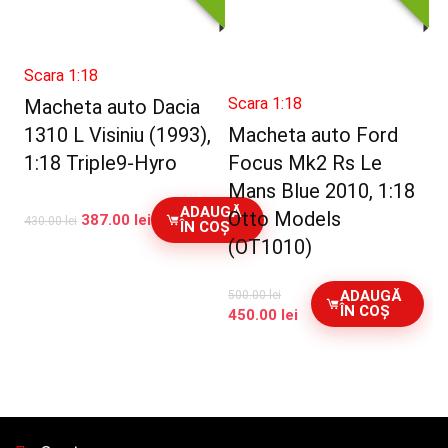
Scara 1:18
Scara 1:18
Macheta auto Dacia
1310 L Visiniu (1993),
Macheta auto Ford
1:18 Triple9-Hyro
Focus Mk2 Rs Le
Mans Blue 2010, 1:18
ADAUGĂ
Otto Models
387.00
lei
430.00
lei
ÎN COȘ
(OT1010)
ADAUGĂ
500.00
lei
ÎN COȘ
Prețul
Prețul
450.00
lei
inițial
curent
a
este:
fost:
450.00 lei.
500.00 lei.