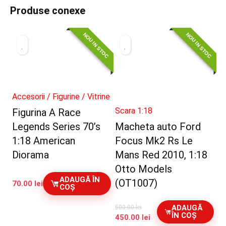
Produse conexe
NOU IN STOC
NOU IN STOC
Accesorii / Figurine / Vitrine
Scara 1:18
Figurina A Race
Legends Series 70’s
Macheta auto Ford
1:18 American
Focus Mk2 Rs Le
Diorama
Mans Red 2010, 1:18
Otto Models
ADAUGĂ ÎN
(OT1007)
70.00
lei
COȘ
ADAUGĂ
500.00
lei
ÎN COȘ
Prețul
Prețul
450.00
lei