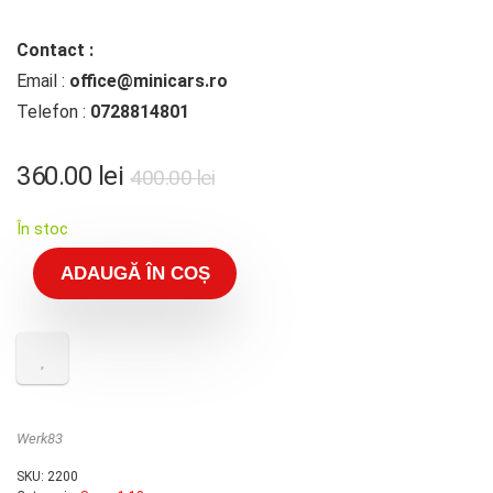
Contact :
Email :
office@minicars.ro
Telefon :
0728814801
360.00
lei
400.00
lei
În stoc
ADAUGĂ ÎN COȘ
Werk83
SKU:
2200