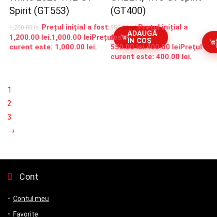
Spirit (GT553)
(GT400)
Prețul inițial a fost:
Prețul inițial a
1,200.00
lei
550.00
lei
ADAUGĂ
1,200.00 lei.
1,000.00
lei
Prețul
fost:
ÎN COȘ
curent este: 1,000.00 lei.
550.00 lei.
400.00
lei
Prețul
curent este: 400.00 lei.
1
2
3
→
Cont
Contul meu
Favorite