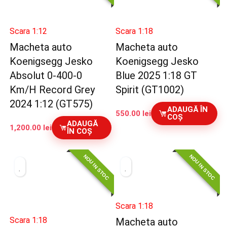
Scara 1:12
Scara 1:18
Macheta auto
Macheta auto
Koenigsegg Jesko
Koenigsegg Jesko
Absolut 0-400-0
Blue 2025 1:18 GT
Km/H Record Grey
Spirit (GT1002)
2024 1:12 (GT575)
ADAUGĂ ÎN
550.00
lei
COȘ
ADAUGĂ
1,200.00
lei
ÎN COȘ
NOU IN STOC
NOU IN STOC
Scara 1:18
Scara 1:18
Macheta auto