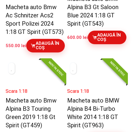
Macheta auto Bmw
Alpina B3 Gt Saloon
Ac Schnitzer Acs2
Blue 2024 1:18 GT
Sport Polizei 2024
Spirit (GT543)
1:18 GT Spirit (GT573)
ADAUGĂ ÎN
600.00
lei
COȘ
ADAUGĂ ÎN
550.00
lei
COȘ
NOU IN STOC
NOU IN STOC
Scara 1:18
Scara 1:18
Macheta auto Bmw
Macheta auto BMW
Alpina B3 Touring
Alpina B4 Bi-Turbo
Green 2019 1:18 Gt
White 2014 1:18 GT
Spirit (GT459)
Spirit (GT963)