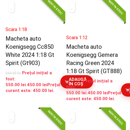
NOU IN STOC
NOU IN STOC
Scara 1:18
Scara 1:12
Macheta auto
Koenigsegg Cc850
Macheta auto
White 2024 1:18 Gt
Koenigsegg Gemera
Spirit (Gt903)
Racing Green 2024
1:18 Gt Spirit (GT888)
Prețul inițial a
550.00
lei
fost:
ADAUGĂ
Prețul inițial a
550.00
lei
ÎN COȘ
550.00 lei.
450.00
lei
Prețul
fost:
curent este: 450.00 lei.
550.00 lei.
450.00
lei
Prețul
curent este: 450.00 lei.
NOU IN STOC
NOU IN STOC