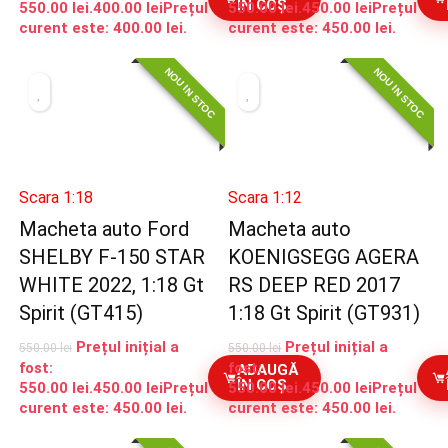
ÎN COȘ
550.00 lei.
400.00
lei
Prețul
550.00 lei.
450.00
lei
Prețul
curent este: 400.00 lei.
curent este: 450.00 lei.
NOU IN STOC
NOU IN STOC
Scara 1:18
Scara 1:12
Macheta auto Ford
Macheta auto
SHELBY F-150 STAR
KOENIGSEGG AGERA
WHITE 2022, 1:18 Gt
RS DEEP RED 2017
Spirit (GT415)
1:18 Gt Spirit (GT931)
Prețul inițial a
Prețul inițial a
550.00
lei
550.00
lei
fost:
fost:
ADAUGĂ
ÎN COȘ
550.00 lei.
450.00
lei
Prețul
550.00 lei.
450.00
lei
Prețul
curent este: 450.00 lei.
curent este: 450.00 lei.