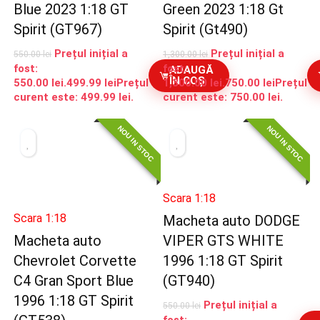
Blue 2023 1:18 GT
Green 2023 1:18 Gt
Spirit (GT967)
Spirit (Gt490)
Prețul inițial a
Prețul inițial a
550.00
lei
1,300.00
lei
fost:
fost:
ADAUGĂ
ÎN COȘ
550.00 lei.
499.99
lei
Prețul
1,300.00 lei.
750.00
lei
Prețul
curent este: 499.99 lei.
curent este: 750.00 lei.
NOU IN STOC
NOU IN STOC
Scara 1:18
Scara 1:18
Macheta auto DODGE
Macheta auto
VIPER GTS WHITE
Chevrolet Corvette
1996 1:18 GT Spirit
C4 Gran Sport Blue
(GT940)
1996 1:18 GT Spirit
Prețul inițial a
550.00
lei