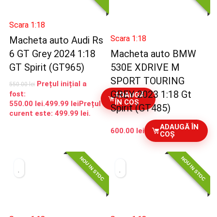
Scara 1:18
Scara 1:18
Macheta auto Audi Rs
6 GT Grey 2024 1:18
Macheta auto BMW
GT Spirit (GT965)
530E XDRIVE M
SPORT TOURING
Prețul inițial a
550.00
lei
GREY 2023 1:18 Gt
fost:
ADAUGĂ
ÎN COȘ
550.00 lei.
499.99
lei
Prețul
Spirit (GT485)
curent este: 499.99 lei.
ADAUGĂ ÎN
600.00
lei
COȘ
NOU IN STOC
NOU IN STOC