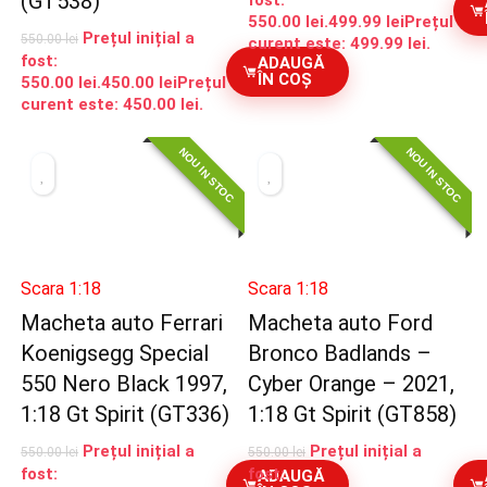
(GT538)
fost:
550.00 lei.
499.99
lei
Prețul
Prețul inițial a
550.00
lei
curent este: 499.99 lei.
fost:
ADAUGĂ
ÎN COȘ
550.00 lei.
450.00
lei
Prețul
curent este: 450.00 lei.
NOU IN STOC
NOU IN STOC
Scara 1:18
Scara 1:18
Macheta auto Ferrari
Macheta auto Ford
Koenigsegg Special
Bronco Badlands –
550 Nero Black 1997,
Cyber Orange – 2021,
1:18 Gt Spirit (GT336)
1:18 Gt Spirit (GT858)
Prețul inițial a
Prețul inițial a
550.00
lei
550.00
lei
fost:
fost:
ADAUGĂ