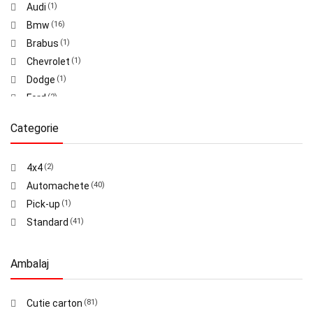
Audi
(1)
Bmw
(16)
Brabus
(1)
Chevrolet
(1)
Dodge
(1)
Ford
(2)
Koenigsegg
(8)
Categorie
Land Rover
(3)
McLaren
(1)
4x4
(2)
Mercedes
(5)
Automachete
(40)
Nissan
(3)
Pick-up
(1)
Porsche
(30)
Standard
(41)
Range Rover
(5)
Rimac
(1)
Shelby
(1)
Ambalaj
Toyota
(1)
Cutie carton
(81)