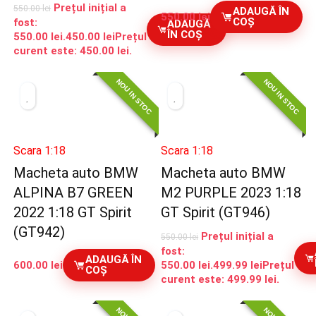
Prețul inițial a
550.00
lei
ADAUGĂ ÎN
550.00
lei
COȘ
fost:
ADAUGĂ
ÎN COȘ
550.00 lei.
450.00
lei
Prețul
curent este: 450.00 lei.
NOU IN STOC
NOU IN STOC
Scara 1:18
Scara 1:18
Macheta auto BMW
Macheta auto BMW
ALPINA B7 GREEN
M2 PURPLE 2023 1:18
2022 1:18 GT Spirit
GT Spirit (GT946)
(GT942)
Prețul inițial a
550.00
lei
fost:
ADAUGĂ ÎN
600.00
lei
550.00 lei.
499.99
lei
Prețul
COȘ
curent este: 499.99 lei.