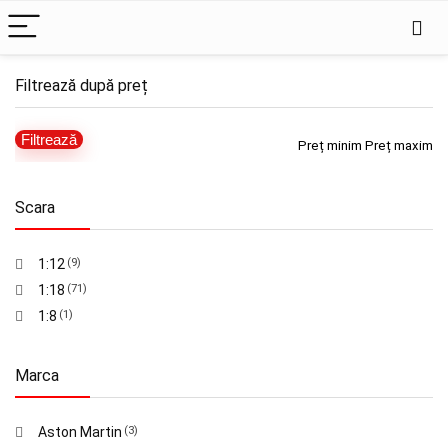
Filtrează după preț
Filtrează
Preț minim
Preț maxim
Scara
1:12
(9)
1:18
(71)
1:8
(1)
Marca
Aston Martin
(3)