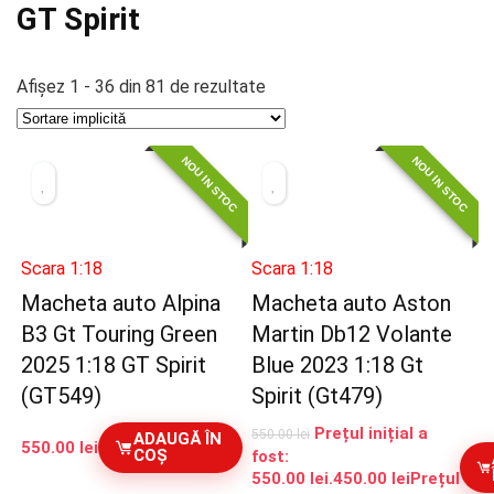
GT Spirit
Afișez 1 - 36 din 81 de rezultate
NOU IN STOC
NOU IN STOC
Scara 1:18
Scara 1:18
Macheta auto Alpina
Macheta auto Aston
B3 Gt Touring Green
Martin Db12 Volante
2025 1:18 GT Spirit
Blue 2023 1:18 Gt
(GT549)
Spirit (Gt479)
Prețul inițial a
550.00
lei
ADAUGĂ ÎN
550.00
lei
COȘ
fost:
550.00 lei.
450.00
lei
Prețul