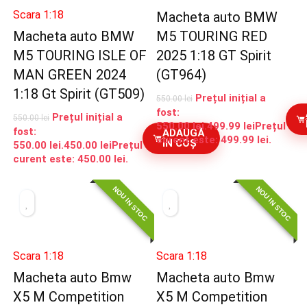
Scara 1:18
Macheta auto BMW
Macheta auto BMW
M5 TOURING RED
M5 TOURING ISLE OF
2025 1:18 GT Spirit
MAN GREEN 2024
(GT964)
1:18 Gt Spirit (GT509)
Prețul inițial a
550.00
lei
fost:
Prețul inițial a
550.00
lei
550.00 lei.
499.99
lei
Prețul
fost:
ADAUGĂ
curent este: 499.99 lei.
ÎN COȘ
550.00 lei.
450.00
lei
Prețul
curent este: 450.00 lei.
NOU IN STOC
NOU IN STOC
Scara 1:18
Scara 1:18
Macheta auto Bmw
Macheta auto Bmw
X5 M Competition
X5 M Competition