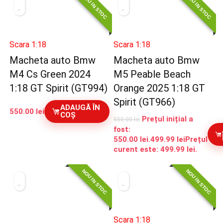
NOU IN STOC
NOU IN STOC
Scara 1:18
Scara 1:18
Macheta auto Bmw
Macheta auto Bmw
M4 Cs Green 2024
M5 Peable Beach
1:18 GT Spirit (GT994)
Orange 2025 1:18 GT
Spirit (GT966)
ADAUGĂ ÎN
550.00
lei
COȘ
Prețul inițial a
550.00
lei
fost:
550.00 lei.
499.99
lei
Prețul
curent este: 499.99 lei.
NOU IN STOC
NOU IN STOC
Scara 1:18