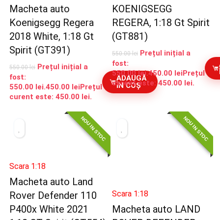
Macheta auto
KOENIGSEGG
Koenigsegg Regera
REGERA, 1:18 Gt Spirit
2018 White, 1:18 Gt
(GT881)
Spirit (GT391)
Prețul inițial a
550.00
lei
fost:
Prețul inițial a
550.00
lei
550.00 lei.
450.00
lei
Prețul
fost:
ADAUGĂ
curent este: 450.00 lei.
ÎN COȘ
550.00 lei.
450.00
lei
Prețul
curent este: 450.00 lei.
NOU IN STOC
NOU IN STOC
Scara 1:18
Macheta auto Land
Scara 1:18
Rover Defender 110
P400x White 2021
Macheta auto LAND