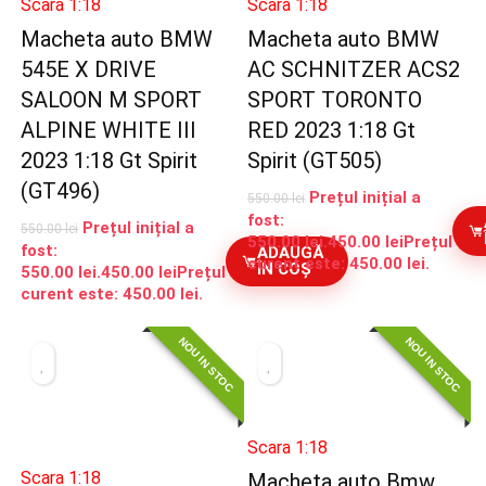
Scara 1:18
Scara 1:18
Macheta auto BMW
Macheta auto BMW
545E X DRIVE
AC SCHNITZER ACS2
SALOON M SPORT
SPORT TORONTO
ALPINE WHITE III
RED 2023 1:18 Gt
2023 1:18 Gt Spirit
Spirit (GT505)
(GT496)
Prețul inițial a
550.00
lei
fost:
Prețul inițial a
550.00
lei
550.00 lei.
450.00
lei
Prețul
fost:
ADAUGĂ
curent este: 450.00 lei.
ÎN COȘ
550.00 lei.
450.00
lei
Prețul
curent este: 450.00 lei.
NOU IN STOC
NOU IN STOC
Scara 1:18
Scara 1:18
Macheta auto Bmw