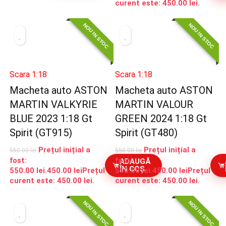
curent este: 450.00 lei.
NOU IN STOC
NOU IN STOC
Scara 1:18
Scara 1:18
Macheta auto ASTON
Macheta auto ASTON
MARTIN VALKYRIE
MARTIN VALOUR
BLUE 2023 1:18 Gt
GREEN 2024 1:18 Gt
Spirit (GT915)
Spirit (GT480)
Prețul inițial a
Prețul inițial a
550.00
lei
550.00
lei
fost:
fost:
ADAUGĂ
ÎN COȘ
550.00 lei.
450.00
lei
Prețul
550.00 lei.
450.00
lei
Prețul
curent este: 450.00 lei.
curent este: 450.00 lei.
NOU IN STOC
NOU IN STOC