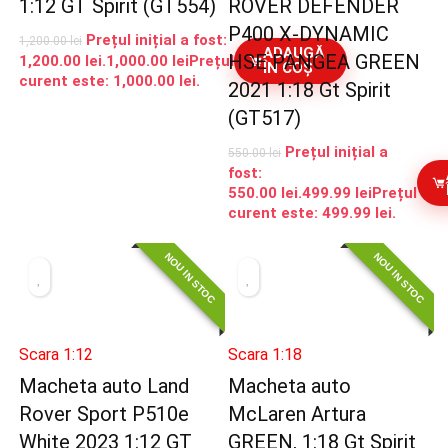
1:12 GT Spirit (GT554)
ROVER DEFENDER
P400 X-DYNAMIC
Prețul inițial a fost:
1,200.00
lei
ADAUGĂ
HSE PANGEA GREEN
1,200.00 lei.
1,000.00
lei
Prețul
ÎN COȘ
curent este: 1,000.00 lei.
2021 1:18 Gt Spirit
(GT517)
Prețul inițial a
550.00
lei
fost:
550.00 lei.
499.99
lei
Prețul
curent este: 499.99 lei.
NOU IN STOC
NOU IN STOC
Scara 1:12
Scara 1:18
Macheta auto Land
Macheta auto
Rover Sport P510e
McLaren Artura
White 2023 1:12 GT
GREEN, 1:18 Gt Spirit