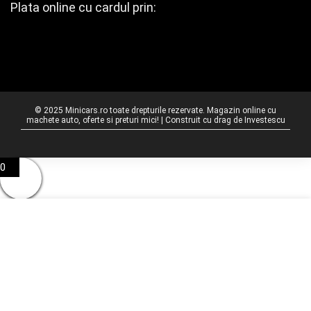
Plata online cu cardul prin:
© 2025 Minicars.ro toate drepturile rezervate. Magazin online cu
machete auto, oferte si preturi mici! | Construit cu drag de
Investescu
0
0
Cosul tau
Cos gol
Inapoi la magazin
To find out your shipping cost ,
Please proceed to checkout.
Continua cumparaturile