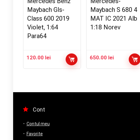
Mercedes Benz
Mercedes-
Maybach Gls-
Maybach S 680 4
Class 600 2019
MAT IC 2021 Alb
Violet, 1:64
1:18 Norev
Para64
120.00
lei
650.00
lei
Cont
Contul meu
Favorite