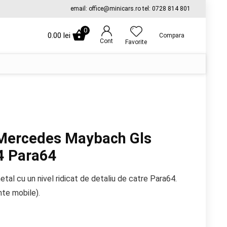
email: office@minicars.ro tel: 0728 814 801
0
0.00
lei
Compara
Cont
Favorite
Mercedes Maybach Gls
4 Para64
tal cu un nivel ridicat de detaliu de catre Para64.
nte mobile).