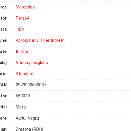
rca
Mercedes
tor
Para64
ara
1:64
une
Aproximativ 7 centrimetri
tate
In stoc
laj
Vitrina plexiglass
rie
Standard
EAN
0929990653037
tor
65303R
rial
Metal
are
Auriu, Negru
olan
Dreapta (RDH)