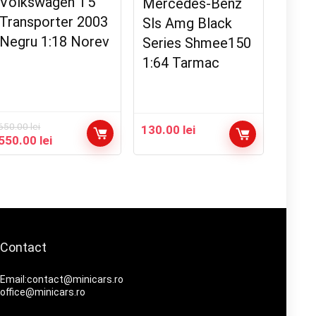
Volkswagen T5
Mercedes-Benz
Transporter 2003
Sls Amg Black
Negru 1:18 Norev
Series Shmee150
1:64 Tarmac
650.00
lei
130.00
lei
Prețul
Prețul
550.00
lei
inițial
curent
a
este:
fost:
550.00 lei.
650.00 lei.
Contact
Email:contact@minicars.ro
office@minicars.ro