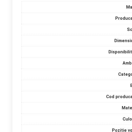
Ma
Produca
Sc
Dimensi
Disponibili
Amba
Catego
Cod produca
Mate
Culo
Pozitie v