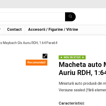
r
Contact
Accesorii / Figurine / Vitrine
 Maybach Gls Auriu RDH, 1:64 Para64
NOU IN STOC
Macheta auto 
Recomandat!
Auriu RDH, 1:6
Miniatură auto produsă din me
Versiune sealed (fără eleme
Caracteristici: