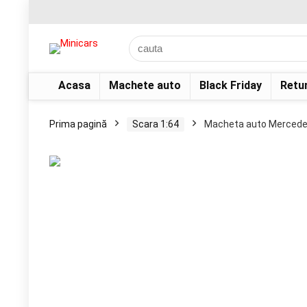
Acasa
Machete auto
Black Friday
Retu
Prima pagină
Scara 1:64
Macheta auto Mercedes