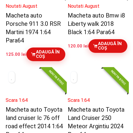
Noutati August
Noutati August
Macheta auto
Macheta auto Bmw i8
Porsche 911 3.0 RSR
Liberty walk 2018
Martini 1974 1:64
Black 1:64 Para64
Para64
ADAUGĂ ÎN
120.00
lei
COȘ
ADAUGĂ ÎN
125.00
lei
COȘ
NOU IN STOC
NOU IN STOC
Scara 1:64
Scara 1:64
Macheta auto Toyota
Macheta auto Toyota
land cruiser lc 76 off
Land Cruiser 250
road effect 2014 1:64
Meteor Argintiu 2024