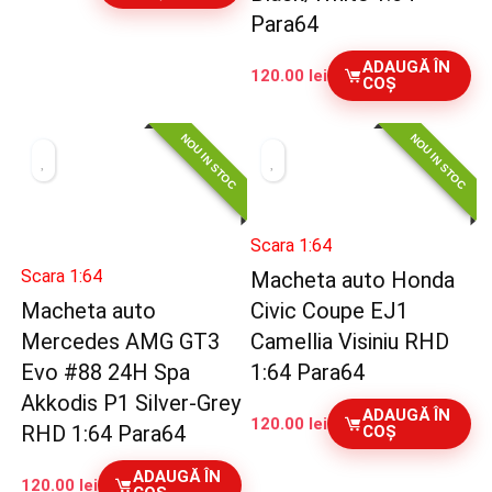
Para64
ADAUGĂ ÎN
120.00
lei
COȘ
NOU IN STOC
NOU IN STOC
Scara 1:64
Scara 1:64
Macheta auto Honda
Macheta auto
Civic Coupe EJ1
Mercedes AMG GT3
Camellia Visiniu RHD
Evo #88 24H Spa
1:64 Para64
Akkodis P1 Silver-Grey
ADAUGĂ ÎN
120.00
lei
RHD 1:64 Para64
COȘ
ADAUGĂ ÎN
120.00
lei