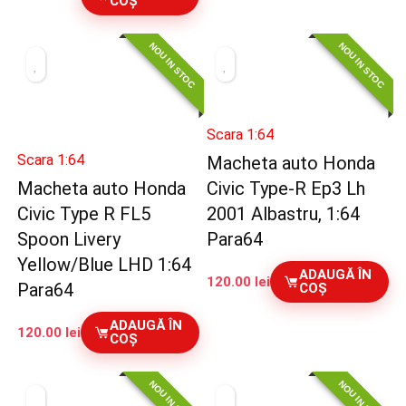
COȘ
NOU IN STOC
NOU IN STOC
Scara 1:64
Scara 1:64
Macheta auto Honda
Macheta auto Honda
Civic Type-R Ep3 Lh
Civic Type R FL5
2001 Albastru, 1:64
Spoon Livery
Para64
Yellow/Blue LHD 1:64
ADAUGĂ ÎN
120.00
lei
Para64
COȘ
ADAUGĂ ÎN
120.00
lei
COȘ
NOU IN STOC
NOU IN STOC