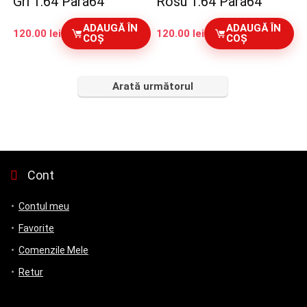
Gri 1:64 Para64
Rosu 1:64 Para64
ADAUGĂ ÎN
ADAUGĂ ÎN
120.00
lei
120.00
lei
COȘ
COȘ
Arată următorul
Cont
Contul meu
Favorite
Comenzile Mele
Retur