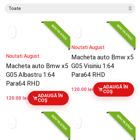
Toate
NOU IN STOC
NOU IN STOC
Noutati August
Noutati August
Macheta auto Bmw x5
Macheta auto Bmw x5
G05 Visiniu 1:64
G05 Albastru 1:64
Para64 RHD
Para64 RHD
ADAUGĂ ÎN
120.00
lei
COȘ
ADAUGĂ ÎN
120.00
lei
COȘ
NOU IN STOC
NOU IN STOC