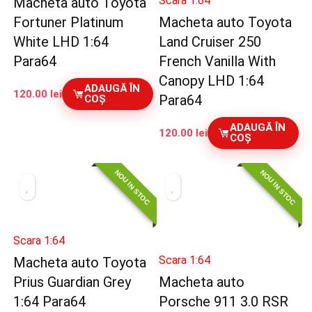
Scara 1:64
Macheta auto Toyota
Fortuner Platinum
Macheta auto Toyota
White LHD 1:64
Land Cruiser 250
Para64
French Vanilla With
Canopy LHD 1:64
ADAUGĂ ÎN
120.00
lei
Para64
COȘ
ADAUGĂ ÎN
120.00
lei
COȘ
NOU IN STOC
NOU IN STOC
Scara 1:64
Scara 1:64
Macheta auto Toyota
Prius Guardian Grey
Macheta auto
1:64 Para64
Porsche 911 3.0 RSR