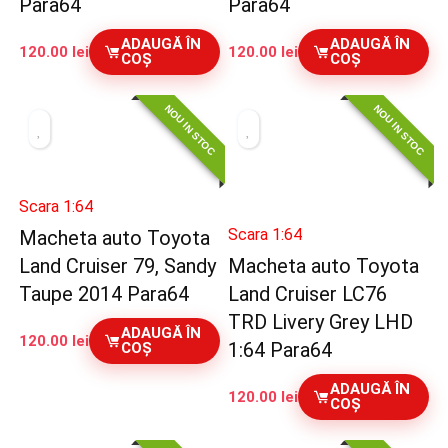
Para64
Para64
ADAUGĂ ÎN
ADAUGĂ ÎN
120.00
lei
120.00
lei
COȘ
COȘ
NOU IN STOC
NOU IN STOC
Scara 1:64
Scara 1:64
Macheta auto Toyota
Land Cruiser 79, Sandy
Macheta auto Toyota
Taupe 2014 Para64
Land Cruiser LC76
TRD Livery Grey LHD
ADAUGĂ ÎN
120.00
lei
1:64 Para64
COȘ
ADAUGĂ ÎN
120.00
lei
COȘ