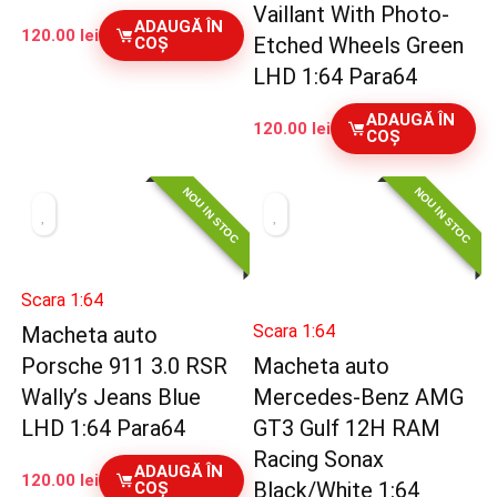
Vaillant With Photo-
ADAUGĂ ÎN
120.00
lei
Etched Wheels Green
COȘ
LHD 1:64 Para64
ADAUGĂ ÎN
120.00
lei
COȘ
NOU IN STOC
NOU IN STOC
Scara 1:64
Scara 1:64
Macheta auto
Porsche 911 3.0 RSR
Macheta auto
Wally’s Jeans Blue
Mercedes-Benz AMG
LHD 1:64 Para64
GT3 Gulf 12H RAM
Racing Sonax
ADAUGĂ ÎN
120.00
lei
Black/White 1:64
COȘ