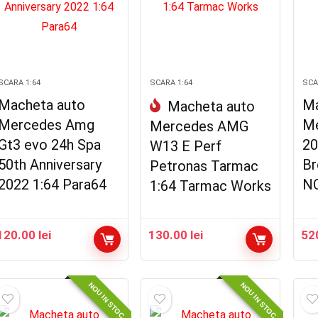
SCARA 1:64
SCARA 1:64
SCA
Macheta auto
Ma
Macheta auto
Mercedes Amg
Me
Mercedes AMG
Gt3 evo 24h Spa
20
W13 E Perf
50th Anniversary
Br
Petronas Tarmac
2022 1:64 Para64
N
1:64 Tarmac Works
120.00
lei
130.00
lei
52
NOU IN STOC
NOU IN STOC