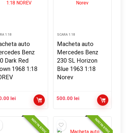
RA 1:18
SCARA 1:18
cheta auto
Macheta auto
rcedes Benz
Mercedes Benz
0 Dark Red
230 SL Horizon
own 1968 1:18
Blue 1963 1:18
OREV
Norev
0.00
lei
500.00
lei
NOU IN STOC
NOU IN STOC