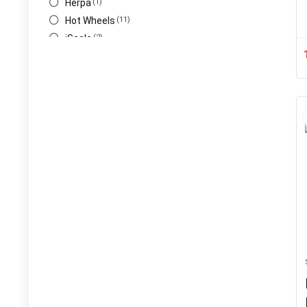
Herpa
(1)
Hot Wheels
(11)
iScale
(2)
Ixo
(2)
Kyosho
(5)
Mini GT
(8)
Minichamps
(2)
Norev
(27)
NZG
(10)
Otto Models
(1)
Para64
(9)
Paragon
(1)
Schuco
(5)
Spark
(3)
Stance Hunter
(1)
Street Weapon
(4)
Tarmac
(32)
Werk83
(3)