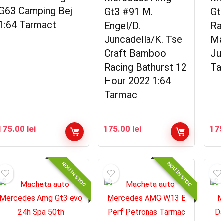
G63 Camping Bej
Gt3 #91 M.
Gt
1:64 Tarmact
Engel/D.
Ra
Juncadella/K. Tse
Ma
Craft Bamboo
Ju
Racing Bathurst 12
Ta
Hour 2022 1:64
Tarmac
175.00
lei
175.00
lei
17
NOU IN STOC
NOU IN STOC