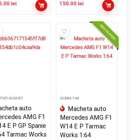
5.00
lei
150.00
lei
NOU IN STOC
TATI AUGUST
SCARA 1:64
cheta auto
Macheta auto
rcedes AMG F1
Mercedes AMG F1
4 E P GP Spanie
W14 E P Tarmac
64 Tarmac Works
Works 1:64