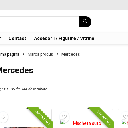
r
Contact
Accesorii / Figurine / Vitrine
ima pagină
Marca produs
Mercedes
Mercedes
șez 1 - 36 din 144 de rezultate
NOU IN STOC
NOU IN STOC