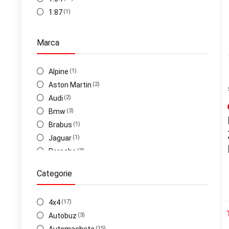
1:87
(1)
Marca
Alpine
(1)
Aston Martin
(2)
Audi
(2)
Bmw
(3)
Brabus
(1)
Jaguar
(1)
Porsche
(3)
Toyota
(1)
Categorie
Volkswagen
(1)
Volvo
(1)
4x4
(17)
Maybach
(3)
Autobuz
(3)
(15)