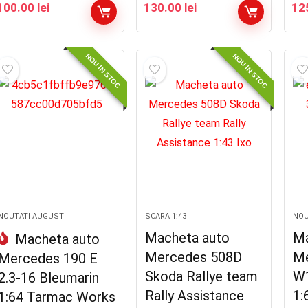
100.00
lei
130.00
lei
12
NOU IN STOC
NOU IN STOC
NOUTATI AUGUST
SCARA 1:43
NOU
Macheta auto
Ma
Macheta auto
Mercedes 508D
Me
Mercedes 190 E
Skoda Rallye team
W1
2.3-16 Bleumarin
Rally Assistance
1:
1:64 Tarmac Works