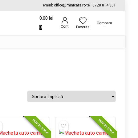
email: office@minicars.ro tel: 0728 814 801
0.00
lei
Compara
Cont
0
Favorite
NOU IN STOC
NOU IN STOC