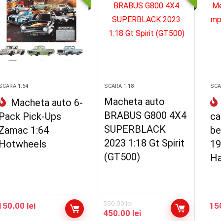
SCARA 1:64
SCARA 1:18
SCA
Macheta auto
Macheta auto 6-
BRABUS G800 4X4
Pack Pick-Ups
ca
SUPERBLACK
Zamac 1:64
be
2023 1:18 Gt Spirit
Hotwheels
19
(GT500)
Ha
550.00
lei
150.00
lei
15
Prețul
Prețul
450.00
lei