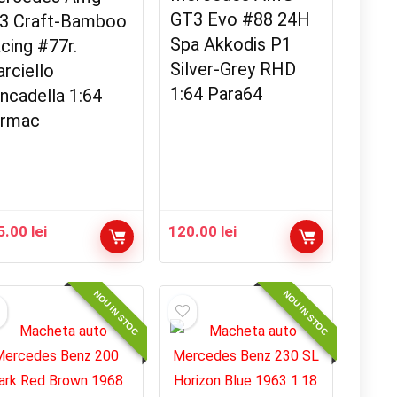
GT3 Evo #88 24H
3 Craft-Bamboo
Spa Akkodis P1
cing #77r.
Silver-Grey RHD
rciello
1:64 Para64
ncadella 1:64
rmac
5.00
lei
120.00
lei
NOU IN STOC
NOU IN STOC