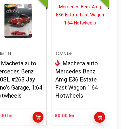
RA 1:64
SCARA 1:64
Macheta auto
Macheta auto
rcedes Benz
Mercedes Benz
0SL #263 Jay
Amg E36 Estate
no’s Garage, 1:64
Fast Wagon 1:64
twheels
Hotwheels
.00
lei
80.00
lei