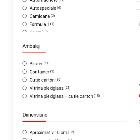
Automachete
Autospeciale
(6)
Camioane
(2)
Formula 1
(1)
Sport
(17)
Standard
(117)
Ambalaj
Van
(2)
Blister
(11)
Container
(1)
Cutie carton
(96)
Vitrina plexiglass
(21)
Vitrina plexiglass + cutie carton
(15)
Dimensiune
Aproximativ 10 cm
(12)