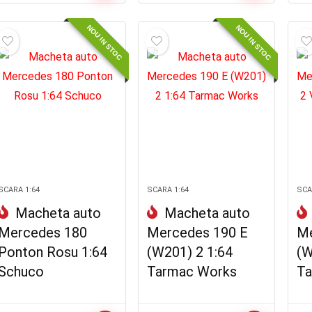
inițial
curent
a
este:
fost:
450.00 lei.
NOU IN STOC
NOU IN STOC
550.00 lei.
SCARA 1:64
SCARA 1:64
SCA
Macheta auto
Macheta auto
Mercedes 180
Mercedes 190 E
Me
Ponton Rosu 1:64
(W201) 2 1:64
(W
Schuco
Tarmac Works
Ta