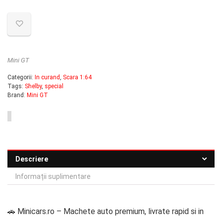
fost:
85.00 lei.
100.00 lei.
Mini GT
Categorii:
In curand
,
Scara 1:64
Tags:
Shelby
,
special
Brand:
Mini GT
Descriere
Informații suplimentare
🚗 Minicars.ro – Machete auto premium, livrate rapid si in