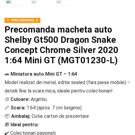
PRECOMANDA
Precomanda macheta auto
Shelby Gt500 Dragon Snake
Concept Chrome Silver 2020
1:64 Mini GT (MGT01230-L)
🚗
Miniatura auto Mini GT – 1:64
Model realizat din metal, editie sealed (fara piese mobile) –
detalii fine la scara mica, ideale pentru colectionari!
🎨
Culoare:
Argintiu
📏
Scara:
1:64 (aprox. 7 cm lungime)
📦
Ambalaj:
Cutie carton de prezentare
🎁
Ideal pentru:
✔️ Colectionari pasionati