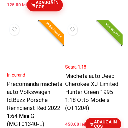
ADAUGĂ ÎN
125.00
lei
COȘ
PRECOMANDA
NOU IN STOC
Scara 1:18
In curand
Macheta auto Jeep
Precomanda macheta
Cherokee XJ Limited
auto Volkswagen
Hunter Green 1995
Id.Buzz Porsche
1:18 Otto Models
Renndienst Red 2022
(OT1204)
1:64 Mini GT
ADAUGĂ ÎN
(MGT01340-L)
450.00
lei
COȘ