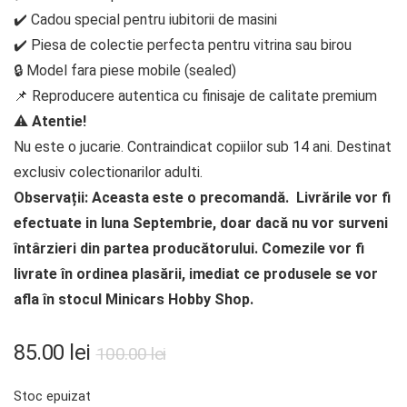
✔️ Cadou special pentru iubitorii de masini
✔️ Piesa de colectie perfecta pentru vitrina sau birou
🔒 Model fara piese mobile (sealed)
📌 Reproducere autentica cu finisaje de calitate premium
⚠️
Atentie!
Nu este o jucarie. Contraindicat copiilor sub 14 ani. Destinat
exclusiv colectionarilor adulti.
Observații: Aceasta este o precomandă. Livrările vor fi
efectuate in luna Septembrie, doar dacă nu vor surveni
întârzieri din partea producătorului. Comezile vor fi
livrate în ordinea plasării, imediat ce produsele se vor
afla în stocul Minicars Hobby Shop.
Prețul
Prețul
85.00
lei
100.00
lei
inițial
curent
Stoc epuizat
a
este: