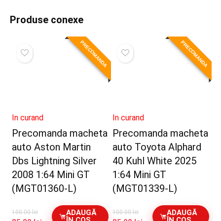
Produse conexe
PRECOMANDA
PRECOMANDA
In curand
In curand
Precomanda macheta
Precomanda macheta
auto Aston Martin
auto Toyota Alphard
Dbs Lightning Silver
40 Kuhl White 2025
2008 1:64 Mini GT
1:64 Mini GT
(MGT01360-L)
(MGT01339-L)
ADAUGĂ
ADAUGĂ
100.00
lei
100.00
lei
ÎN COȘ
ÎN COȘ