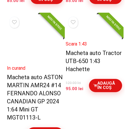
Prețul
Prețul
Prețul
Prețul
85.00
lei
85.00
lei
inițial
curent
inițial
curent
a
este:
a
este:
NOU IN STOC
NOU IN STOC
fost:
85.00 lei.
fost:
85.00 lei.
100.00 lei.
100.00 lei.
Scara 1:43
Macheta auto Tractor
UTB-650 1:43
In curand
Hachette
Macheta auto ASTON
ADAUGĂ
120.00
lei
MARTIN AMR24 #14
ÎN COȘ
Prețul
Prețul
95.00
lei
FERNANDO ALONSO
inițial
curent
a
este:
CANADIAN GP 2024
fost:
95.00 lei.
1:64 Mini GT
120.00 lei.
MGT01113-L