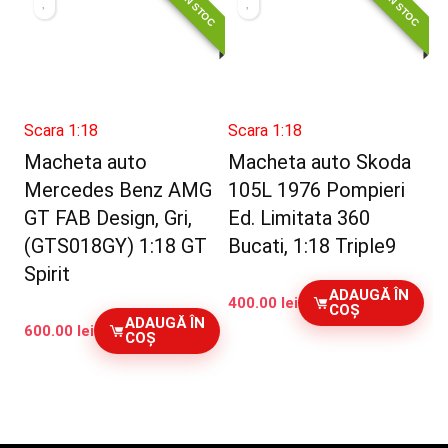
NOU IN STOC
NOU IN STOC
Scara 1:18
Scara 1:18
Macheta auto
Macheta auto Skoda
Mercedes Benz AMG
105L 1976 Pompieri
GT FAB Design, Gri,
Ed. Limitata 360
(GTS018GY) 1:18 GT
Bucati, 1:18 Triple9
Spirit
ADAUGĂ ÎN
400.00
lei
COȘ
ADAUGĂ ÎN
600.00
lei
COȘ