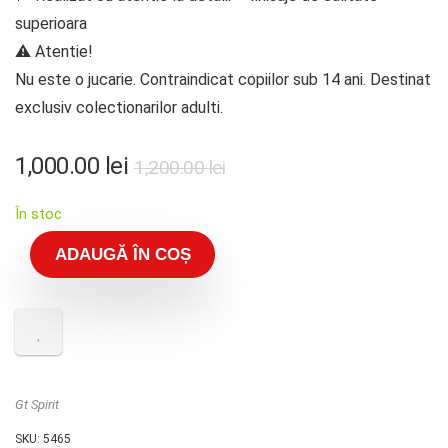
superioara
⚠️ Atentie!
Nu este o jucarie. Contraindicat copiilor sub 14 ani. Destinat
exclusiv colectionarilor adulti.
Prețul
Prețul
1,000.00
lei
1,200.00
lei
inițial
curent
În stoc
a
este:
fost:
1,000.00 lei.
ADAUGĂ ÎN COȘ
1,200.00 lei.
Gt Spirit
SKU:
5465