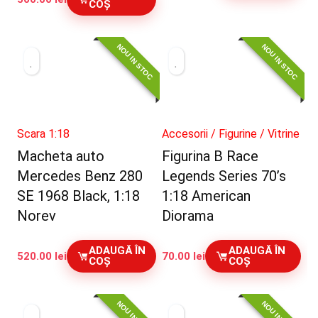
inițial
curent
COȘ
a
este:
fost:
250.00 lei.
275.00 lei.
NOU IN STOC
NOU IN STOC
Scara 1:18
Accesorii / Figurine / Vitrine
Macheta auto
Figurina B Race
Mercedes Benz 280
Legends Series 70’s
SE 1968 Black, 1:18
1:18 American
Norev
Diorama
ADAUGĂ ÎN
ADAUGĂ ÎN
520.00
lei
70.00
lei
COȘ
COȘ