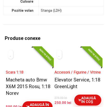
Culoare
Pozitie volan
Stanga (LDH)
Produse conexe
NOU IN STOC
NOU IN STOC
Scara 1:18
Accesorii / Figurine / Vitrine
Macheta auto Bmw
Elevator Service, 1:18
X6M 2015 Rosu, 1:18
GreenLight
Norev
ADAUGĂ
275.00
lei
ÎN COȘ
Prețul
Prețul
250.00
lei
ADAUGĂ ÎN
500.00
lei