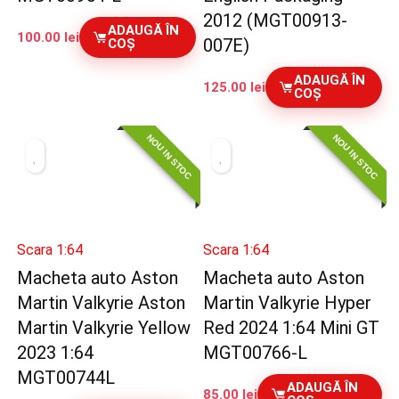
2012 (MGT00913-
ADAUGĂ ÎN
100.00
lei
007E)
COȘ
ADAUGĂ ÎN
125.00
lei
COȘ
NOU IN STOC
NOU IN STOC
Scara 1:64
Scara 1:64
Macheta auto Aston
Macheta auto Aston
Martin Valkyrie Aston
Martin Valkyrie Hyper
Martin Valkyrie Yellow
Red 2024 1:64 Mini GT
2023 1:64
MGT00766-L
MGT00744L
ADAUGĂ ÎN
85.00
lei