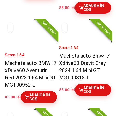
ADAUGĂ ÎN
85.00
lei
COȘ
NOU IN STOC
NOU IN STOC
Scara 1:64
Scara 1:64
Macheta auto Bmw I7
Macheta auto BMW I7
Xdrive60 Dravit Grey
xDrive60 Aventurin
2024 1:64 Mini GT
Red 2023 1:64 Mini GT
MGT00818-L
MGT00952-L
ADAUGĂ ÎN
85.00
lei
COȘ
ADAUGĂ ÎN
85.00
lei
COȘ