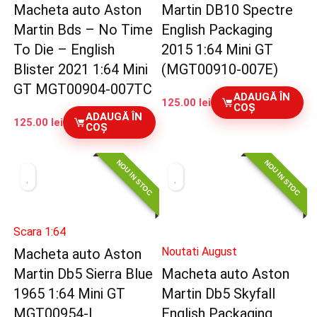
Macheta auto Aston
Martin DB10 Spectre
Martin Bds – No Time
English Packaging
To Die – English
2015 1:64 Mini GT
Blister 2021 1:64 Mini
(MGT00910-007E)
GT MGT00904-007TC
ADAUGĂ ÎN
125.00
lei
COȘ
ADAUGĂ ÎN
125.00
lei
COȘ
NOU IN STOC
NOU IN STOC
Scara 1:64
Noutati August
Macheta auto Aston
Martin Db5 Sierra Blue
Macheta auto Aston
1965 1:64 Mini GT
Martin Db5 Skyfall
MGT00954-L
English Packaging