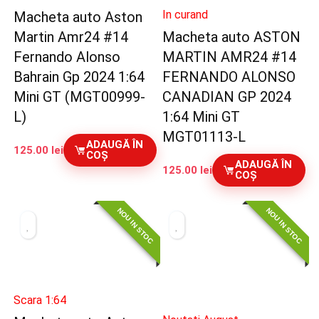
In curand
Macheta auto Aston
Martin Amr24 #14
Macheta auto ASTON
Fernando Alonso
MARTIN AMR24 #14
Bahrain Gp 2024 1:64
FERNANDO ALONSO
Mini GT (MGT00999-
CANADIAN GP 2024
L)
1:64 Mini GT
MGT01113-L
ADAUGĂ ÎN
125.00
lei
COȘ
ADAUGĂ ÎN
125.00
lei
COȘ
NOU IN STOC
NOU IN STOC
Scara 1:64