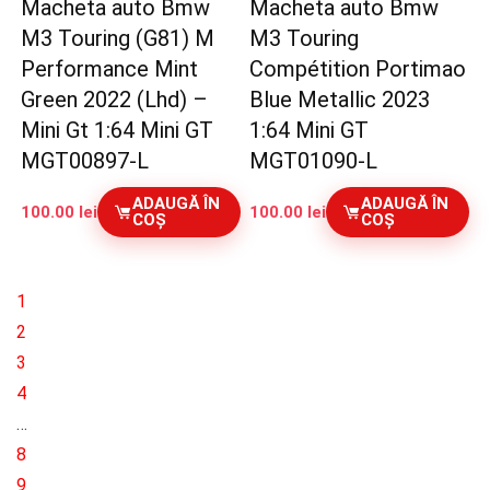
Macheta auto Bmw
Macheta auto Bmw
M3 Touring (G81) M
M3 Touring
Performance Mint
Compétition Portimao
Green 2022 (Lhd) –
Blue Metallic 2023
Mini Gt 1:64 Mini GT
1:64 Mini GT
MGT00897-L
MGT01090-L
ADAUGĂ ÎN
ADAUGĂ ÎN
100.00
lei
100.00
lei
COȘ
COȘ
1
2
3
4
…
8
9