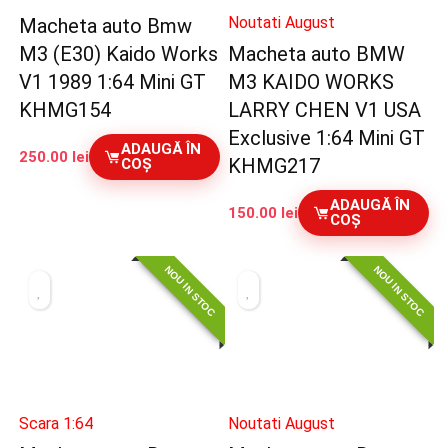
Noutati August
Macheta auto Bmw
M3 (E30) Kaido Works
Macheta auto BMW
V1 1989 1:64 Mini GT
M3 KAIDO WORKS
KHMG154
LARRY CHEN V1 USA
Exclusive 1:64 Mini GT
ADAUGĂ ÎN
250.00
lei
KHMG217
COȘ
ADAUGĂ ÎN
150.00
lei
COȘ
NOU IN STOC
NOU IN STOC
Scara 1:64
Noutati August