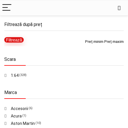
Filtrează după preț
Filtrează
Preț minim
Preț maxim
Scara
1:64
(328)
Marca
Accesorii
(6)
Acura
(1)
Aston Martin
(10)