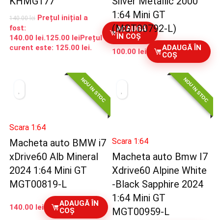
KHMG177
Silver Metallic 2000
1:64 Mini GT
Prețul inițial a
140.00
lei
(MGT00792-L)
fost:
ADAUGĂ
ÎN COȘ
140.00 lei.
125.00
lei
Prețul
curent este: 125.00 lei.
ADAUGĂ ÎN
100.00
lei
COȘ
NOU IN STOC
NOU IN STOC
Scara 1:64
Scara 1:64
Macheta auto BMW i7
xDrive60 Alb Mineral
Macheta auto Bmw I7
2024 1:64 Mini GT
Xdrive60 Alpine White
MGT00819-L
-Black Sapphire 2024
1:64 Mini GT
ADAUGĂ ÎN
140.00
lei
MGT00959-L
COȘ