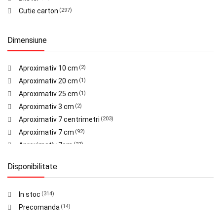
McLaren
(12)
Cutie carton
(297)
Mercedes
(8)
Mustang
(7)
Dimensiune
Nissan
(74)
Porsche
(14)
Range Rover
(3)
Aproximativ 10 cm
(2)
Shelby
(1)
Aproximativ 20 cm
(1)
Subaru
(2)
Aproximativ 25 cm
(1)
Toyota
(15)
Aproximativ 3 cm
(2)
Volkswagen
(4)
Aproximativ 7 centrimetri
(203)
NSX
(1)
Aproximativ 7 cm
(92)
Oracle
(2)
Aproximativ 7cm
(27)
Red Bull
(2)
Disponibilitate
Sergio Perez
(1)
Toleman
(1)
Verstappen
In stoc
(314)
(1)
Western Star
Precomanda
(14)
(1)