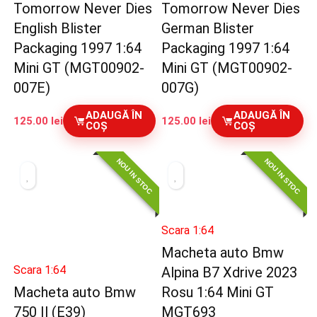
Tomorrow Never Dies
Tomorrow Never Dies
English Blister
German Blister
Packaging 1997 1:64
Packaging 1997 1:64
Mini GT (MGT00902-
Mini GT (MGT00902-
007E)
007G)
ADAUGĂ ÎN
ADAUGĂ ÎN
125.00
lei
125.00
lei
COȘ
COȘ
NOU IN STOC
NOU IN STOC
Scara 1:64
Macheta auto Bmw
Scara 1:64
Alpina B7 Xdrive 2023
Macheta auto Bmw
Rosu 1:64 Mini GT
750 Il (E39)
MGT693