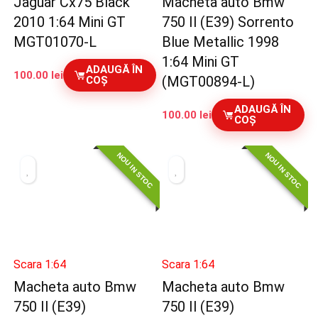
Jaguar Cx75 Black
Macheta auto Bmw
2010 1:64 Mini GT
750 Il (E39) Sorrento
MGT01070-L
Blue Metallic 1998
1:64 Mini GT
ADAUGĂ ÎN
100.00
lei
(MGT00894-L)
COȘ
ADAUGĂ ÎN
100.00
lei
COȘ
NOU IN STOC
NOU IN STOC
Scara 1:64
Scara 1:64
Macheta auto Bmw
Macheta auto Bmw
750 Il (E39)
750 Il (E39)