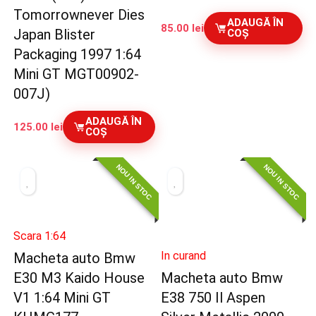
Tomorrownever Dies
ADAUGĂ ÎN
85.00
lei
Japan Blister
COȘ
Packaging 1997 1:64
Mini GT MGT00902-
007J)
ADAUGĂ ÎN
125.00
lei
COȘ
NOU IN STOC
NOU IN STOC
Scara 1:64
In curand
Macheta auto Bmw
E30 M3 Kaido House
Macheta auto Bmw
V1 1:64 Mini GT
E38 750 Il Aspen