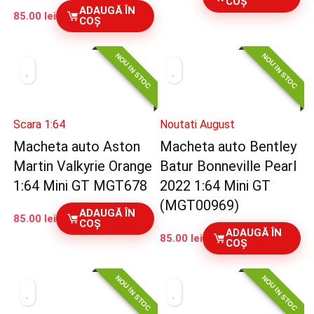
COȘ
ADAUGĂ ÎN
85.00
lei
COȘ
NOU IN STOC
NOU IN STOC
Scara 1:64
Noutati August
Macheta auto Aston
Macheta auto Bentley
Martin Valkyrie Orange
Batur Bonneville Pearl
1:64 Mini GT MGT678
2022 1:64 Mini GT
(MGT00969)
ADAUGĂ ÎN
85.00
lei
COȘ
ADAUGĂ ÎN
85.00
lei
COȘ
NOU IN STOC
NOU IN STOC