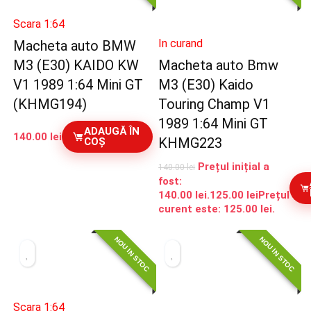
Scara 1:64
In curand
Macheta auto BMW
M3 (E30) KAIDO KW
Macheta auto Bmw
V1 1989 1:64 Mini GT
M3 (E30) Kaido
(KHMG194)
Touring Champ V1
1989 1:64 Mini GT
ADAUGĂ ÎN
140.00
lei
KHMG223
COȘ
Prețul inițial a
140.00
lei
fost:
140.00 lei.
125.00
lei
Prețul
curent este: 125.00 lei.
NOU IN STOC
NOU IN STOC
Scara 1:64