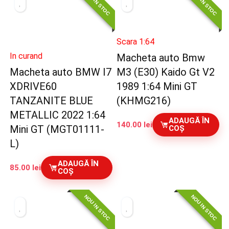
NOU IN STOC
NOU IN STOC
Scara 1:64
In curand
Macheta auto Bmw
Macheta auto BMW I7
M3 (E30) Kaido Gt V2
XDRIVE60
1989 1:64 Mini GT
TANZANITE BLUE
(KHMG216)
METALLIC 2022 1:64
ADAUGĂ ÎN
140.00
lei
Mini GT (MGT01111-
COȘ
L)
ADAUGĂ ÎN
85.00
lei
COȘ
NOU IN STOC
NOU IN STOC