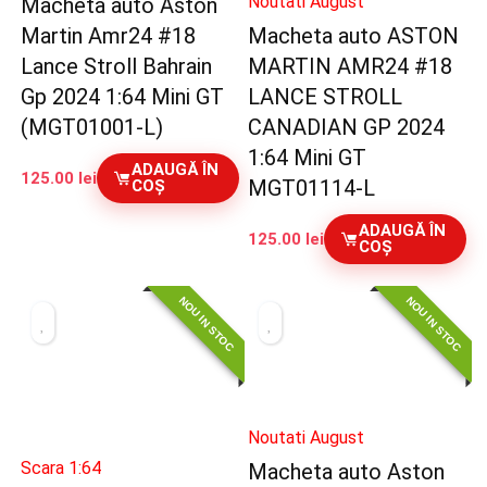
Noutati August
Macheta auto Aston
Martin Amr24 #18
Macheta auto ASTON
Lance Stroll Bahrain
MARTIN AMR24 #18
Gp 2024 1:64 Mini GT
LANCE STROLL
(MGT01001-L)
CANADIAN GP 2024
1:64 Mini GT
ADAUGĂ ÎN
125.00
lei
MGT01114-L
COȘ
ADAUGĂ ÎN
125.00
lei
COȘ
NOU IN STOC
NOU IN STOC
Noutati August
Scara 1:64
Macheta auto Aston