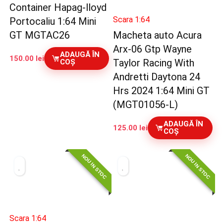
Container Hapag-lloyd
Scara 1:64
Portocaliu 1:64 Mini
GT MGTAC26
Macheta auto Acura
Arx-06 Gtp Wayne
ADAUGĂ ÎN
150.00
lei
Taylor Racing With
COȘ
Andretti Daytona 24
Hrs 2024 1:64 Mini GT
(MGT01056-L)
ADAUGĂ ÎN
125.00
lei
COȘ
NOU IN STOC
NOU IN STOC
Scara 1:64