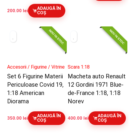
inițial
curent
ADAUGĂ ÎN
a
este:
200.00
lei
COȘ
fost:
250.00 lei.
275.00 lei.
NOU IN STOC
NOU IN STOC
Accesorii / Figurine / Vitrine
Scara 1:18
Set 6 Figurine Materii
Macheta auto Renault
Periculoase Covid 19,
12 Gordini 1971 Blue-
1:18 American
de-France 1:18, 1:18
Diorama
Norev
ADAUGĂ ÎN
ADAUGĂ ÎN
350.00
lei
400.00
lei
COȘ
COȘ