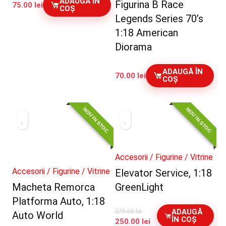
ADAUGĂ ÎN
Figurina B Race
75.00
lei
COȘ
Legends Series 70’s
1:18 American
Diorama
ADAUGĂ ÎN
70.00
lei
COȘ
NOU IN STOC
NOU IN STOC
Accesorii / Figurine / Vitrine
Accesorii / Figurine / Vitrine
Elevator Service, 1:18
Macheta Remorca
GreenLight
Platforma Auto, 1:18
ADAUGĂ
275.00
lei
Auto World
ÎN COȘ
Prețul
Prețul
250.00
lei