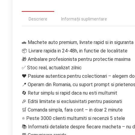
Descriere
Informații suplimentare
🚗 Machete auto premium, livrate rapid si in siguranta
📦 Livrare rapida in 24-48h, in functie de localitate
🎁 Ambalare profesionista pentru protectie maxima
✅ Stoc real, actualizat zilnic
❤️ Pasiune autentica pentru colectionari – alegem do
📍 Operam din Romania, cu suport prompt si prieteno
🔄 Retur simplu si rapid daca nu esti multumit
🎉 Editii limitate si exclusivitati pentru pasionati
🛒 Comanda simpla, fara cont – in doar 2 minute
⭐ Peste 3000 clienti multumiti si recenzii 5 stele
📚 Informatii detaliate despre fiecare macheta – nu do