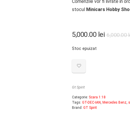
Comenzile vor fi livrate in or
stocul
Minicars Hobby Sho
5,000.00
lei
6,000.00
l
Stoc epuizat
Gt Spirit
Categorie:
Scara 1:18
Tags:
GT-DEC-IAN
,
Mercedes Benz
,
s
Brand:
GT Spirit