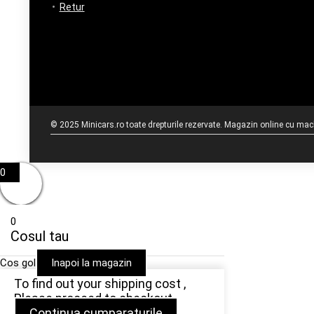
Retur
© 2025 Minicars.ro toate drepturile rezervate. Magazin online cu mache
0
0
Cosul tau
Cos gol
Inapoi la magazin
To find out your shipping cost ,
Please proceed to checkout.
Continua cumparaturile