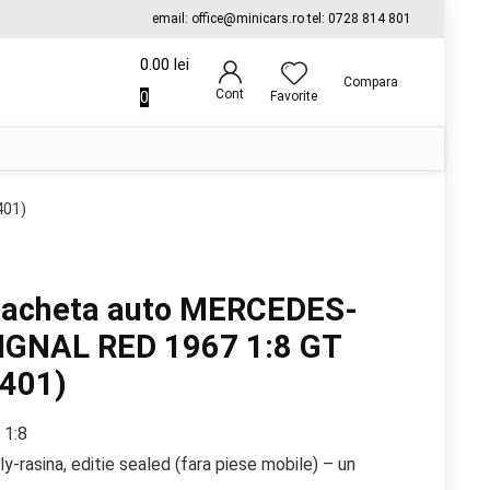
email: office@minicars.ro tel: 0728 814 801
0.00
lei
Compara
Cont
0
Favorite
401)
acheta auto MERCEDES-
IGNAL RED 1967 1:8 GT
2401)
 1:8
y-rasina, editie sealed (fara piese mobile) – un