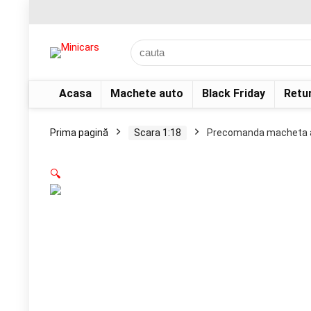
Acasa
Machete auto
Black Friday
Retu
Prima pagină
Scara 1:18
Precomanda macheta a
🔍