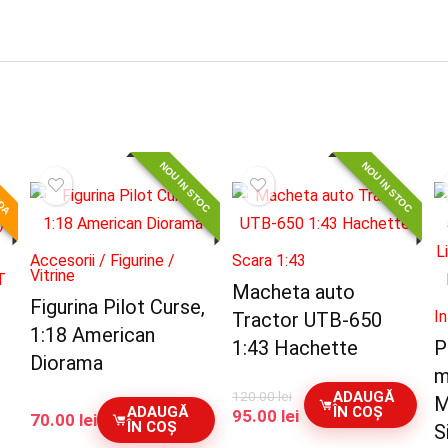
NDA
NOU IN STOC
NOU IN STOC
Accesorii / Figurine /
Scara 1:43
Vitrine
Macheta auto
Figurina Pilot Curse,
I
Tractor UTB-650
1:18 American
1:43 Hachette
P
Diorama
m
120.00
lei
ADAUGĂ
M
ADAUGĂ
ÎN COȘ
Prețul
Prețul
95.00
lei
70.00
lei
ÎN COȘ
S
inițial
curent