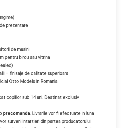
lungime)
 de prezentare
torii de masini
m pentru birou sau vitrina
sealed)
lii – finisaje de calitate superioara
ficial Otto Models in Romania
cat copiilor sub 14 ani. Destinat exclusiv
 o
precomanda
. Livrarile vor fi efectuate in luna
vor surveni intarzieri din partea producatorului.