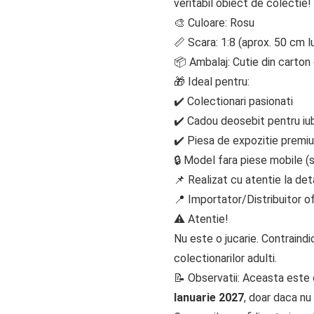
veritabil obiect de colectie!
🎨 Culoare: Rosu
📏 Scara: 1:8 (aprox. 50 cm 
📦 Ambalaj: Cutie din carton
🎁 Ideal pentru:
✔️ Colectionari pasionati
✔️ Cadou deosebit pentru iubi
✔️ Piesa de expozitie premiu
🔒 Model fara piese mobile (
📌 Realizat cu atentie la deta
📍 Importator/Distribuitor o
⚠️ Atentie!
Nu este o jucarie. Contraindi
colectionarilor adulti.
📝 Observatii: Aceasta este
Ianuarie 2027
, doar daca nu 