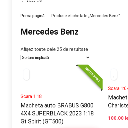
Norev
(1)
Otto Models
(2)
Prima pagină
Produse etichetate „Mercedes Benz”
Schuco
(2)
Street Weapon
(1)
Mercedes Benz
Tarmac
(3)
Afișez toate cele 25 de rezultate
NOU IN STOC
Scara 1:6
Scara 1:18
Macheta
Macheta auto BRABUS G800
Charlst
4X4 SUPERBLACK 2023 1:18
100.00
l
Gt Spirit (GT500)