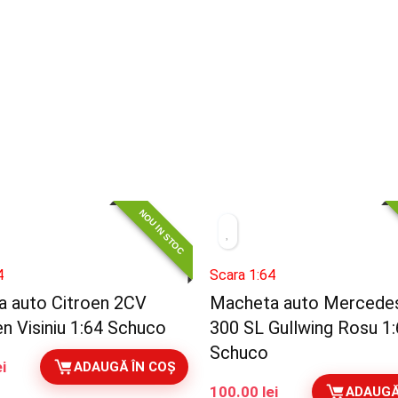
NOU IN STOC
4
Scara 1:64
 auto Citroen 2CV
Macheta auto Mercede
en Visiniu 1:64 Schuco
300 SL Gullwing Rosu 1
Schuco
ei
ADAUGĂ ÎN COȘ
100.00
lei
ADAUGĂ