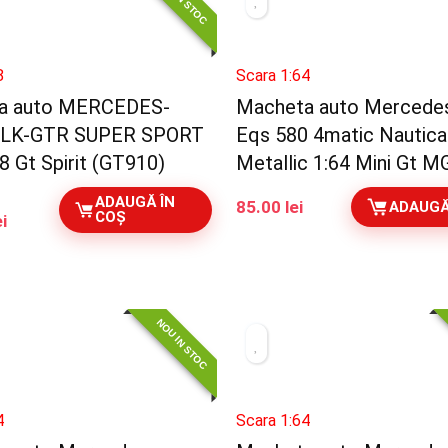
8
Scara 1:64
a auto MERCEDES-
Macheta auto Mercede
LK-GTR SUPER SPORT
Eqs 580 4matic Nautical
8 Gt Spirit (GT910)
Metallic 1:64 Mini Gt 
ADAUGĂ ÎN
85.00
lei
ADAUGĂ
COȘ
Prețul
ei
curent
este:
450.00 lei.
i.
NOU IN STOC
4
Scara 1:64