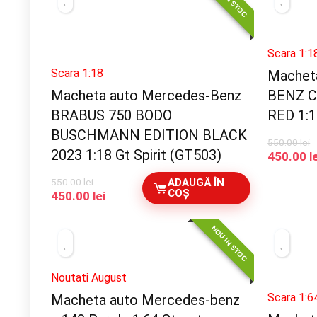
Scara 1:1
Scara 1:18
Machet
Macheta auto Mercedes-Benz
BENZ C
BRABUS 750 BODO
RED 1:1
BUSCHMANN EDITION BLACK
550.00
lei
2023 1:18 Gt Spirit (GT503)
Prețul
450.00
l
inițial
550.00
lei
ADAUGĂ ÎN
a
COȘ
Prețul
Prețul
450.00
lei
fost:
inițial
curent
550.00 le
a
este:
NOU IN STOC
fost:
450.00 lei.
550.00 lei.
Noutati August
Scara 1:6
Macheta auto Mercedes-benz