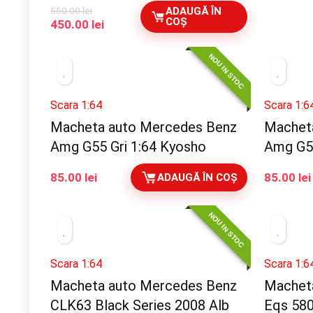
550.00
lei
ADAUGĂ ÎN
COȘ
Prețul
Prețul
450.00
lei
inițial
curent
a
este:
NOU IN STOC
fost:
450.00 lei.
550.00 lei.
Scara 1:64
Scara 1:6
Macheta auto Mercedes Benz
Machet
Amg G55 Gri 1:64 Kyosho
Amg G5
85.00
lei
85.00
lei
ADAUGĂ ÎN COȘ
NOU IN STOC
Scara 1:64
Scara 1:6
Macheta auto Mercedes Benz
Machet
CLK63 Black Series 2008 Alb
Eqs 580