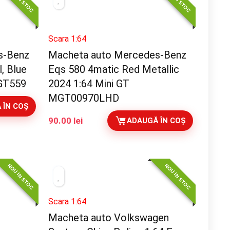
Scara 1:64
s-Benz
Macheta auto Mercedes-Benz
, Blue
Eqs 580 4matic Red Metallic
MGT559
2024 1:64 Mini GT
MGT00970LHD
 ÎN COȘ
90.00
lei
ADAUGĂ ÎN COȘ
NOU IN STOC
NOU IN STOC
Scara 1:64
Macheta auto Volkswagen