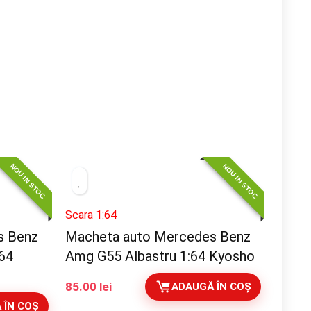
NOU IN STOC
NOU IN STOC
Scara 1:64
s Benz
Macheta auto Mercedes Benz
:64
Amg G55 Albastru 1:64 Kyosho
85.00
lei
ADAUGĂ ÎN COȘ
 ÎN COȘ