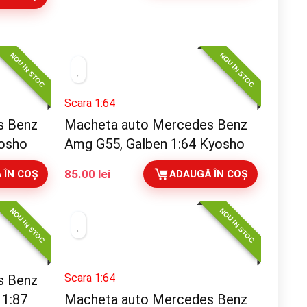
NOU IN STOC
NOU IN STOC
Scara 1:64
s Benz
Macheta auto Mercedes Benz
osho
Amg G55, Galben 1:64 Kyosho
85.00
lei
 ÎN COȘ
ADAUGĂ ÎN COȘ
NOU IN STOC
NOU IN STOC
Scara 1:64
s Benz
1:87
Macheta auto Mercedes Benz