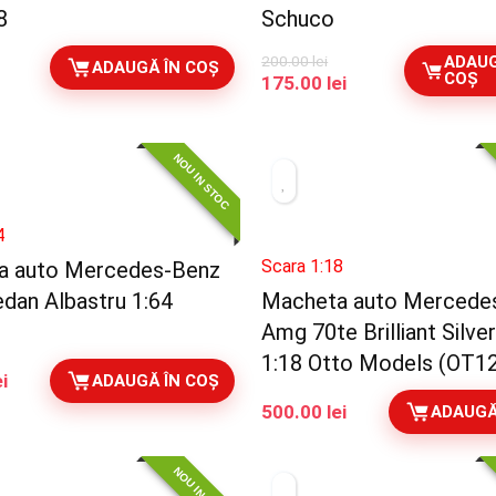
8
Schuco
200.00
lei
ADAUG
ADAUGĂ ÎN COȘ
COȘ
Prețul
Prețul
175.00
lei
inițial
curent
a
este:
fost:
175.00 lei.
NOU IN STOC
200.00 lei.
4
Scara 1:18
a auto Mercedes-Benz
dan Albastru 1:64
Macheta auto Mercede
Amg 70te Brilliant Silve
1:18 Otto Models (OT1
ei
ADAUGĂ ÎN COȘ
500.00
lei
ADAUGĂ
NOU IN STOC