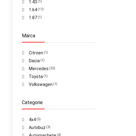
1:43
(1)
1:64
(17)
1:87
(1)
Marca
Citroen
(1)
Dacia
(1)
Mercedes
(22)
Toyota
(1)
Volkswagen
(1)
Categorie
4x4
(5)
Autobuz
(3)
Automachete
(4)