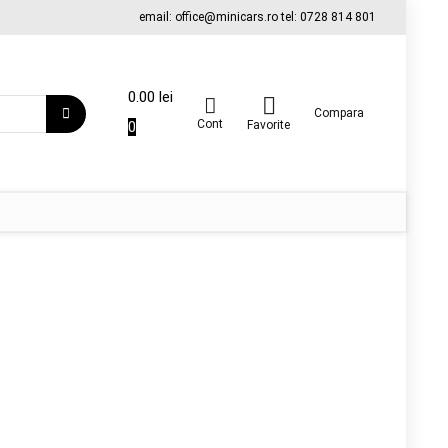
email: office@minicars.ro tel: 0728 814 801
0.00
lei
Compara
Cont
0
Favorite