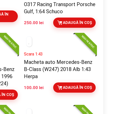
O317 Racing Transport Porsche
Gulf, 1:64 Schuco
Ă ÎN
250.00
lei
ADAUGĂ ÎN COȘ
NOU IN STOC
NOU IN STOC
Scara 1:43
Macheta auto Mercedes-Benz
s-Benz
B-Class (W247) 2018 Alb 1:43
r 1996
Herpa
224)
100.00
lei
ADAUGĂ ÎN COȘ
 ÎN COȘ
NOU IN STOC
NOU IN STOC