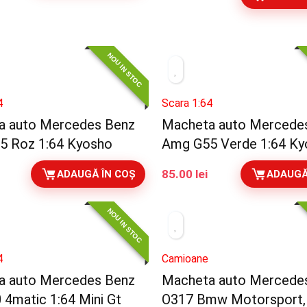
NOU IN STOC
4
Scara 1:64
a auto Mercedes Benz
Macheta auto Mercede
5 Roz 1:64 Kyosho
Amg G55 Verde 1:64 Ky
85.00
lei
ADAUGĂ ÎN COȘ
ADAUGĂ
NOU IN STOC
4
Camioane
a auto Mercedes Benz
Macheta auto Mercede
 4matic 1:64 Mini Gt
O317 Bmw Motorsport, 