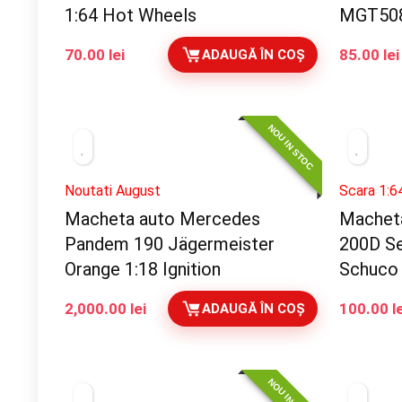
1:64 Hot Wheels
MGT50
70.00
lei
85.00
lei
ADAUGĂ ÎN COȘ
NOU IN STOC
Noutati August
Scara 1:6
Macheta auto Mercedes
Machet
Pandem 190 Jägermeister
200D Se
Orange 1:18 Ignition
Schuco
2,000.00
lei
100.00
l
ADAUGĂ ÎN COȘ
NOU IN STOC