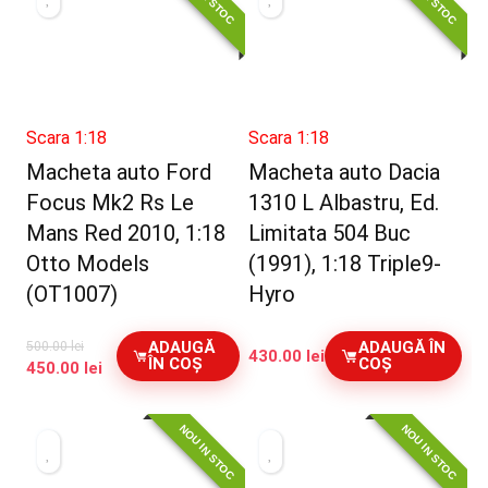
Scara 1:18
Scara 1:18
Macheta auto Ford
Macheta auto Dacia
Focus Mk2 Rs Le
1310 L Albastru, Ed.
Mans Red 2010, 1:18
Limitata 504 Buc
Otto Models
(1991), 1:18 Triple9-
(OT1007)
Hyro
ADAUGĂ
ADAUGĂ ÎN
500.00
lei
430.00
lei
ÎN COȘ
COȘ
Prețul
Prețul
450.00
lei
inițial
curent
a
este:
NOU IN STOC
NOU IN STOC
fost:
450.00 lei.
500.00 lei.