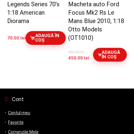
Legends Series 70’s
Macheta auto Ford
1:18 American
Focus Mk2 Rs Le
Diorama
Mans Blue 2010, 1:18
Otto Models
ADAUGĂ ÎN
(OT1010)
70.00
lei
COȘ
ADAUGĂ
500.00
lei
ÎN COȘ
Prețul
Prețul
450.00
lei
inițial
curent
a
este:
fost:
450.00 lei.
500.00 lei.
Cont
Contul meu
Favorite
Comenzile Mele