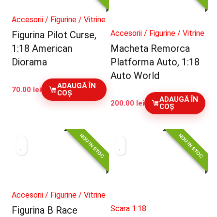
Accesorii / Figurine / Vitrine
Accesorii / Figurine / Vitrine
Figurina Pilot Curse,
1:18 American
Macheta Remorca
Diorama
Platforma Auto, 1:18
Auto World
ADAUGĂ ÎN
70.00
lei
COȘ
ADAUGĂ ÎN
200.00
lei
COȘ
NOU IN STOC
NOU IN STOC
Accesorii / Figurine / Vitrine
Scara 1:18
Figurina B Race