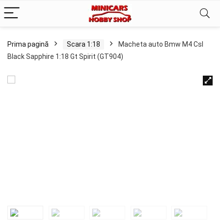
Prima pagină
Scara 1:18
Macheta auto Bmw M4 Csl
Black Sapphire 1:18 Gt Spirit (GT904)