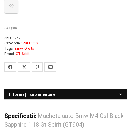
Gt Spirit
SKU:
3252
Categorie:
Scara 1:18
Tags:
Bmw
,
Oferta
Brand:
GT Spirit
Informații suplimentare
Specificatii:
Macheta auto Bmw M4 Csl Black
Sapphire 1:18 Gt Spirit (GT904)