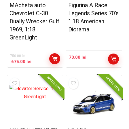
MAcheta auto
Figurina A Race
Chevrolet C-30
Legends Series 70’s
Dually Wrecker Gulf
1:18 American
1969, 1:18
Diorama
GreenLight
750.00
lei
70.00
lei
675.00
lei
NOU IN STOC
NOU IN STOC