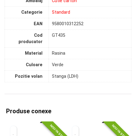
Ambalaj
Cutie carton
Categorie
Standard
EAN
9580010312252
Cod
GT435
producator
Material
Rasina
Culoare
Verde
Pozitie volan
Stanga (LDH)
Produse conexe
NOU IN STOC
NOU IN STOC