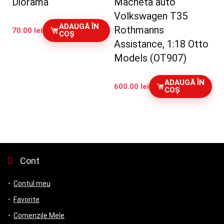
Diorama
Macheta auto
Volkswagen T35
ADAUGĂ ÎN
Rothmanns
70.00
lei
COȘ
Assistance, 1:18 Otto
Models (OT907)
ADAUGĂ ÎN
600.00
lei
COȘ
Cont
Contul meu
Favorite
Comenzile Mele