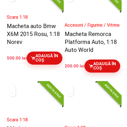
Scara 1:18
Accesorii / Figurine / Vitrine
Macheta auto Bmw
X6M 2015 Rosu, 1:18
Macheta Remorca
Norev
Platforma Auto, 1:18
Auto World
ADAUGĂ ÎN
500.00
lei
COȘ
ADAUGĂ ÎN
200.00
lei
COȘ
NOU IN STOC
NOU IN STOC
Scara 1:18