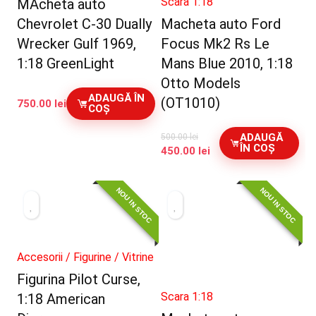
Scara 1:18
MAcheta auto
Chevrolet C-30 Dually
Macheta auto Ford
Wrecker Gulf 1969,
Focus Mk2 Rs Le
1:18 GreenLight
Mans Blue 2010, 1:18
Otto Models
ADAUGĂ ÎN
(OT1010)
750.00
lei
COȘ
ADAUGĂ
500.00
lei
ÎN COȘ
Prețul
Prețul
450.00
lei
inițial
curent
a
este:
NOU IN STOC
NOU IN STOC
fost:
450.00 lei.
500.00 lei.
Accesorii / Figurine / Vitrine
Figurina Pilot Curse,
Scara 1:18
1:18 American