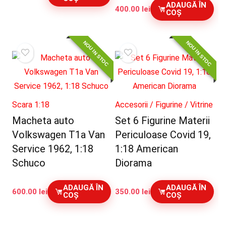
ADAUGĂ ÎN
400.00
lei
COȘ
NOU IN STOC
NOU IN STOC
Scara 1:18
Accesorii / Figurine / Vitrine
Macheta auto
Set 6 Figurine Materii
Volkswagen T1a Van
Periculoase Covid 19,
Service 1962, 1:18
1:18 American
Schuco
Diorama
ADAUGĂ ÎN
ADAUGĂ ÎN
600.00
lei
350.00
lei
COȘ
COȘ