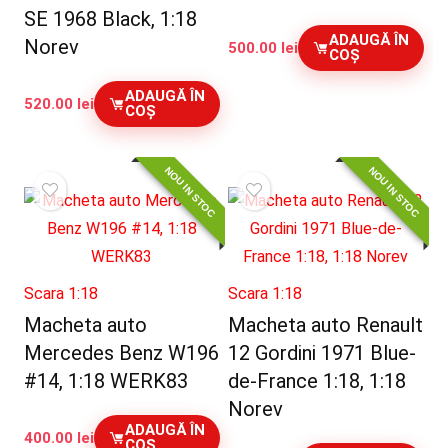
SE 1968 Black, 1:18
ADAUGĂ ÎN
Norev
500.00
lei
COȘ
ADAUGĂ ÎN
520.00
lei
COȘ
NOU IN STOC
NOU IN STOC
Scara 1:18
Scara 1:18
Macheta auto
Macheta auto Renault
Mercedes Benz W196
12 Gordini 1971 Blue-
#14, 1:18 WERK83
de-France 1:18, 1:18
Norev
ADAUGĂ ÎN
400.00
lei
COȘ