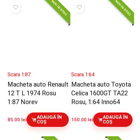
NOU IN STOC
NOU IN STOC
Scara 1:87
Scara 1:64
Macheta auto Renault
Macheta auto Toyota
12 T L 1974 Rosu
Celica 1600GT TA22
1:87 Norev
Rosu, 1:64 Inno64
ADAUGĂ ÎN
ADAUGĂ ÎN
85.00
lei
150.00
lei
COȘ
COȘ