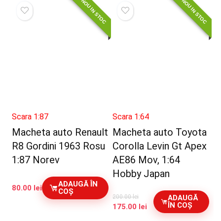
NOU IN STOC
NOU IN STOC
Scara 1:87
Scara 1:64
Macheta auto Renault
Macheta auto Toyota
R8 Gordini 1963 Rosu
Corolla Levin Gt Apex
1:87 Norev
AE86 Mov, 1:64
Hobby Japan
ADAUGĂ ÎN
80.00
lei
COȘ
ADAUGĂ
200.00
lei
ÎN COȘ
Prețul
Prețul
175.00
lei
inițial
curent