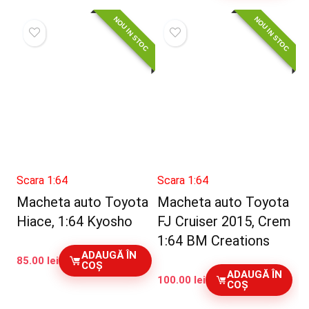
a
este:
NOU IN STOC
NOU IN STOC
fost:
175.00 lei.
200.00 lei.
Scara 1:64
Scara 1:64
Macheta auto Toyota
Macheta auto Toyota
Hiace, 1:64 Kyosho
FJ Cruiser 2015, Crem
1:64 BM Creations
ADAUGĂ ÎN
85.00
lei
COȘ
ADAUGĂ ÎN
100.00
lei
COȘ