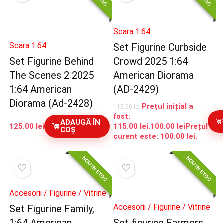
Scara 1:64
Scara 1:64
Set Figurine Curbside
Set Figurine Behind
Crowd 2025 1:64
The Scenes 2 2025
American Diorama
1:64 American
(AD-2429)
Diorama (Ad-2428)
Prețul inițial a
115.00
lei
fost:
ADAUGĂ ÎN
125.00
lei
115.00 lei.
100.00
lei
Prețul
COȘ
curent este: 100.00 lei.
NOU IN STOC
NOU IN STOC
Accesorii / Figurine / Vitrine
Accesorii / Figurine / Vitrine
Set Figurine Family,
1:64 American
Set figurine Farmers