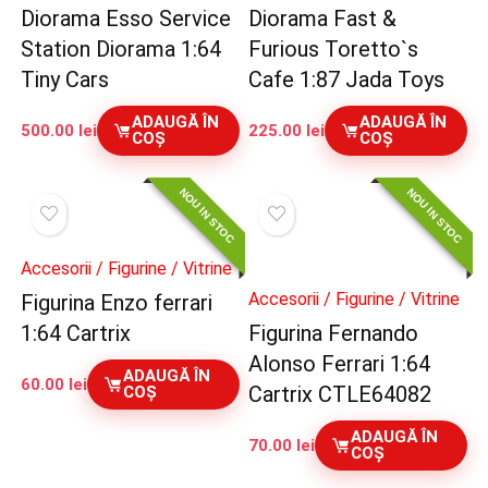
Diorama Esso Service
Diorama Fast &
Station Diorama 1:64
Furious Toretto`s
Tiny Cars
Cafe 1:87 Jada Toys
ADAUGĂ ÎN
ADAUGĂ ÎN
500.00
lei
225.00
lei
COȘ
COȘ
NOU IN STOC
NOU IN STOC
Accesorii / Figurine / Vitrine
Accesorii / Figurine / Vitrine
Figurina Enzo ferrari
1:64 Cartrix
Figurina Fernando
Alonso Ferrari 1:64
ADAUGĂ ÎN
60.00
lei
Cartrix CTLE64082
COȘ
ADAUGĂ ÎN
70.00
lei
COȘ