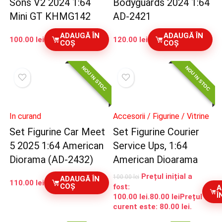
Sons V2 2024 1:64
Bodyguards 2024 1:64
Mini GT KHMG142
AD-2421
ADAUGĂ ÎN
ADAUGĂ ÎN
100.00
lei
120.00
lei
COȘ
COȘ
NOU IN STOC
NOU IN STOC
In curand
Accesorii / Figurine / Vitrine
Set Figurine Car Meet
Set Figurine Courier
5 2025 1:64 American
Service Ups, 1:64
Diorama (AD-2432)
American Dioarama
Prețul inițial a
100.00
lei
ADAUGĂ ÎN
110.00
lei
COȘ
fost:
A
Î
100.00 lei.
80.00
lei
Prețul
curent este: 80.00 lei.