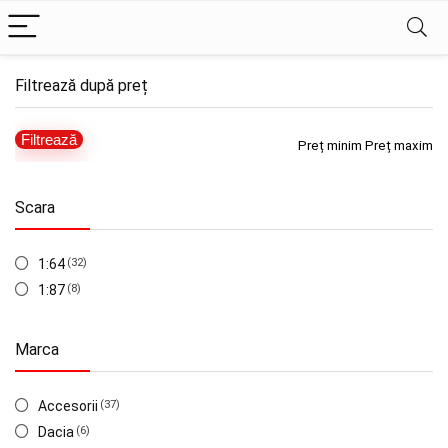
Filtrează după preț
Filtrează
Preț minim
Preț maxim
Scara
1:64
(32)
1:87
(8)
Marca
Accesorii
(37)
Dacia
(6)