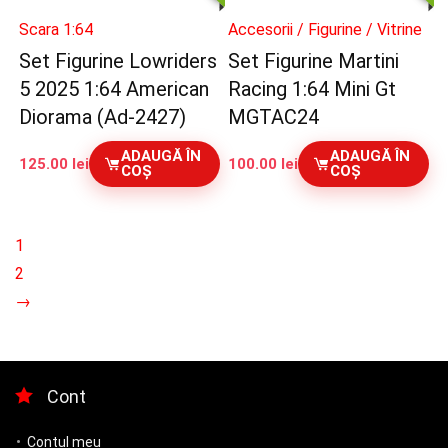
Scara 1:64
Accesorii / Figurine / Vitrine
Set Figurine Lowriders
Set Figurine Martini
5 2025 1:64 American
Racing 1:64 Mini Gt
Diorama (Ad-2427)
MGTAC24
ADAUGĂ ÎN
ADAUGĂ ÎN
125.00
lei
100.00
lei
COȘ
COȘ
1
2
→
Cont
Contul meu