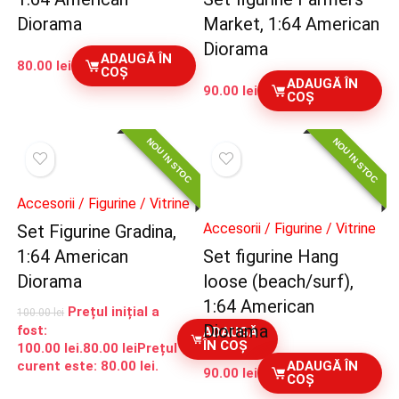
Diorama
Market, 1:64 American
Diorama
ADAUGĂ ÎN
80.00
lei
COȘ
ADAUGĂ ÎN
90.00
lei
COȘ
NOU IN STOC
NOU IN STOC
Accesorii / Figurine / Vitrine
Accesorii / Figurine / Vitrine
Set Figurine Gradina,
1:64 American
Set figurine Hang
Diorama
loose (beach/surf),
1:64 American
Prețul inițial a
100.00
lei
Diorama
fost:
ADAUGĂ
ÎN COȘ
100.00 lei.
80.00
lei
Prețul
curent este: 80.00 lei.
ADAUGĂ ÎN
90.00
lei
COȘ