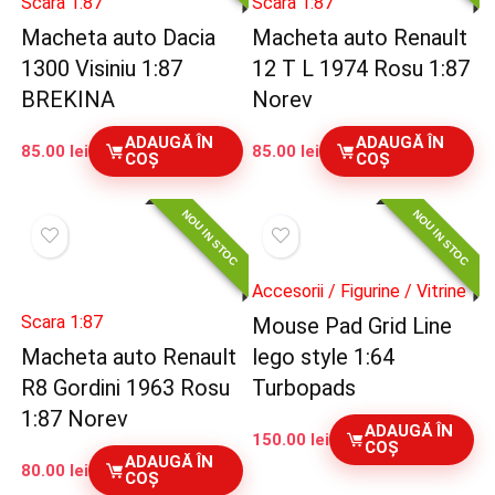
Scara 1:87
Scara 1:87
Macheta auto Dacia
Macheta auto Renault
1300 Visiniu 1:87
12 T L 1974 Rosu 1:87
BREKINA
Norev
ADAUGĂ ÎN
ADAUGĂ ÎN
85.00
lei
85.00
lei
COȘ
COȘ
NOU IN STOC
NOU IN STOC
Accesorii / Figurine / Vitrine
Scara 1:87
Mouse Pad Grid Line
Macheta auto Renault
lego style 1:64
R8 Gordini 1963 Rosu
Turbopads
1:87 Norev
ADAUGĂ ÎN
150.00
lei
COȘ
ADAUGĂ ÎN
80.00
lei
COȘ