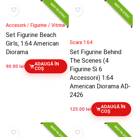
NOU IN STOC
NOU IN STOC
Accesorii / Figurine / Vitrine
Set Figurine Beach
Scara 1:64
Girls, 1:64 American
Diorama
Set Figurine Behind
The Scenes (4
ADAUGĂ ÎN
90.00
lei
Figurine Si 6
COȘ
Accessorii) 1:64
American Diorama AD-
2426
ADAUGĂ ÎN
125.00
lei
COȘ
NOU IN STOC
NOU IN STOC