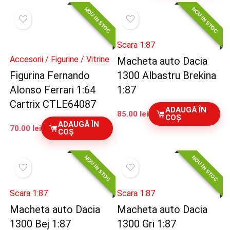
NOU IN STOC
NOU IN STOC
Scara 1:87
Accesorii / Figurine / Vitrine
Macheta auto Dacia
Figurina Fernando
1300 Albastru Brekina
Alonso Ferrari 1:64
1:87
Cartrix CTLE64087
ADAUGĂ ÎN
85.00
lei
COȘ
ADAUGĂ ÎN
70.00
lei
COȘ
NOU IN STOC
NOU IN STOC
Scara 1:87
Scara 1:87
Macheta auto Dacia
Macheta auto Dacia
1300 Bej 1:87
1300 Gri 1:87