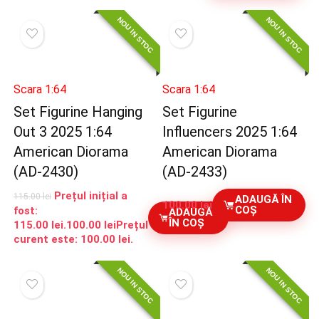
NOU IN STOC
NOU IN STOC
Scara 1:64
Scara 1:64
Set Figurine Hanging
Set Figurine
Out 3 2025 1:64
Influencers 2025 1:64
American Diorama
American Diorama
(AD-2430)
(AD-2433)
Prețul inițial a
115.00
lei
ADAUGĂ ÎN
100.00
lei
COȘ
fost:
ADAUGĂ
ÎN COȘ
115.00 lei.
100.00
lei
Prețul
curent este: 100.00 lei.
NOU IN STOC
NOU IN STOC