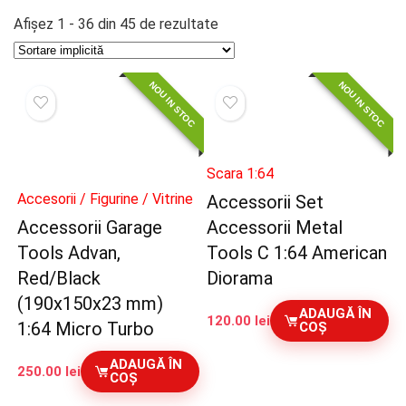
Afișez 1 - 36 din 45 de rezultate
NOU IN STOC
NOU IN STOC
Scara 1:64
Accesorii / Figurine / Vitrine
Accessorii Set
Accessorii Garage
Accessorii Metal
Tools Advan,
Tools C 1:64 American
Red/Black
Diorama
(190x150x23 mm)
ADAUGĂ ÎN
120.00
lei
1:64 Micro Turbo
COȘ
ADAUGĂ ÎN
250.00
lei
COȘ