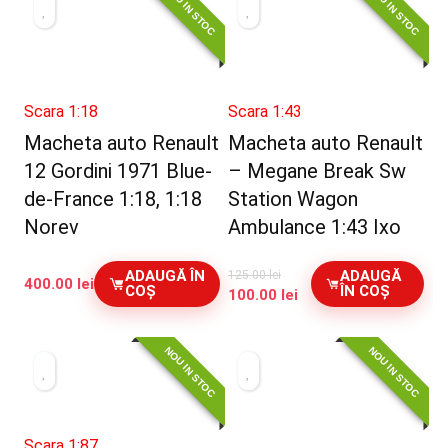
NOU IN STOC
NOU IN STOC
Scara 1:18
Scara 1:43
Macheta auto Renault
Macheta auto Renault
12 Gordini 1971 Blue-
– Megane Break Sw
de-France 1:18, 1:18
Station Wagon
Norev
Ambulance 1:43 Ixo
ADAUGĂ ÎN
ADAUGĂ
125.00
lei
400.00
lei
COȘ
ÎN COȘ
Prețul
Prețul
100.00
lei
inițial
curent
a
este:
NOU IN STOC
NOU IN STOC
fost:
100.00 lei.
125.00 lei.
Scara 1:87