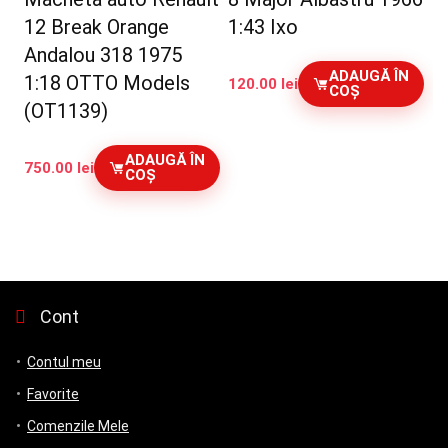
12 Break Orange
1:43 Ixo
Andalou 318 1975
ADAUGĂ ÎN
1:18 OTTO Models
120.00
lei
COȘ
(OT1139)
ADAUGĂ ÎN
750.00
lei
COȘ
Cont
Contul meu
Favorite
Comenzile Mele