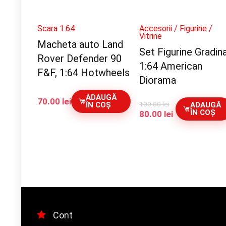
Scara 1:64
Accesorii / Figurine /
Vitrine
Macheta auto Land
Set Figurine Gradina
Rover Defender 90
1:64 American
F&F, 1:64 Hotwheels
Diorama
ADAUGĂ
70.00
lei
100.00
lei
ÎN COȘ
ADAUGĂ
ÎN COȘ
Prețul
Prețul
80.00
lei
inițial
curent
a
este:
fost:
80.00 lei.
100.00 lei.
Cont