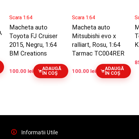
Scara 1:64
Scara 1:64
S
Macheta auto
Macheta auto
M
,
Toyota FJ Cruiser
Mitsubishi evo x
T
2015, Negru, 1:64
ralliart, Rosu, 1:64
K
BM Creations
Tarmac TC004RER
8
ADAUGĂ
ADAUGĂ
100.00
lei
100.00
lei
ÎN COȘ
ÎN COȘ
Informatii Utile