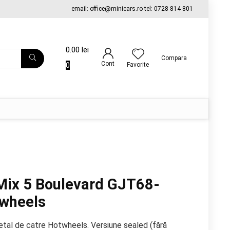
email: office@minicars.ro tel: 0728 814 801
0.00
lei
Compara
Cont
0
Favorite
Mix 5 Boulevard GJT68-
twheels
etal de catre Hotwheels. Versiune sealed (fără