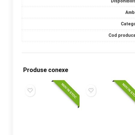
Disponibili
Amba
Catego
Cod produca
Produse conexe
NOU IN STOC
NOU IN S