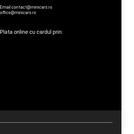
Email:contact@minicars.ro
office@minicars.ro
Plata online cu cardul prin: