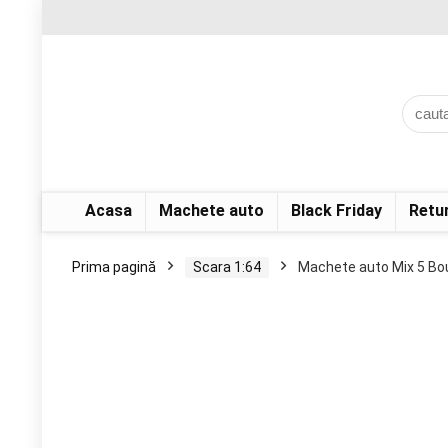
Acasa
Machete auto
Black Friday
Retu
Prima pagină
Scara 1:64
Machete auto Mix 5 Bo