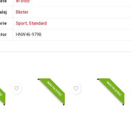
tate
In stoc
laj
Blister
rie
Sport
,
Standard
tor
HNW46-979B
TOC
NOU IN STOC
NOU IN STOC