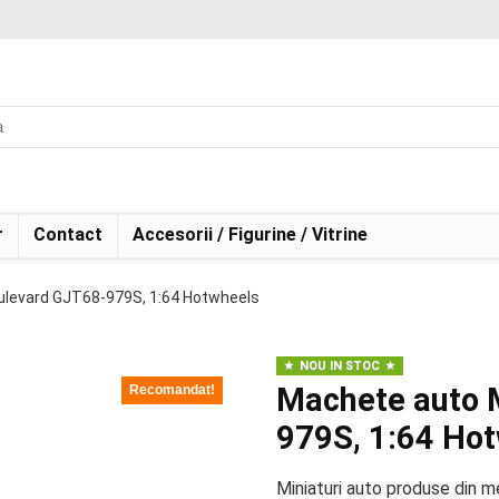
r
Contact
Accesorii / Figurine / Vitrine
ulevard GJT68-979S, 1:64 Hotwheels
NOU IN STOC
Machete auto 
Recomandat!
979S, 1:64 Ho
Miniaturi auto produse din m