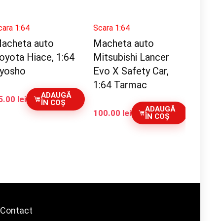
cara 1:64
Scara 1:64
acheta auto
Macheta auto
oyota Hiace, 1:64
Mitsubishi Lancer
yosho
Evo X Safety Car,
1:64 Tarmac
ADAUGĂ
5.00
lei
ÎN COȘ
ADAUGĂ
100.00
lei
ÎN COȘ
Contact