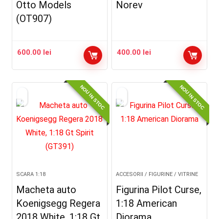
Otto Models
Norev
(OT907)
600.00
lei
400.00
lei
NOU IN STOC
NOU IN STOC
SCARA 1:18
ACCESORII / FIGURINE / VITRINE
Macheta auto
Figurina Pilot Curse,
Koenigsegg Regera
1:18 American
2018 White, 1:18 Gt
Diorama