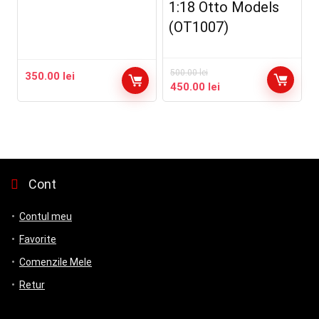
1:18 Otto Models
(OT1007)
500.00
lei
350.00
lei
Prețul
Prețul
450.00
lei
inițial
curent
a
este:
fost:
450.00 lei.
500.00 lei.
Cont
Contul meu
Favorite
Comenzile Mele
Retur