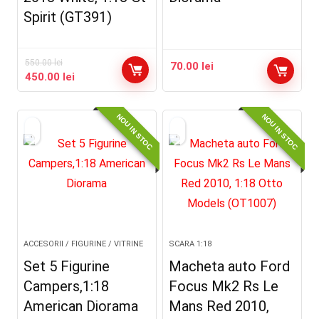
Spirit (GT391)
550.00
lei
70.00
lei
Prețul
Prețul
450.00
lei
inițial
curent
a
este:
NOU IN STOC
NOU IN STOC
fost:
450.00 lei.
550.00 lei.
ACCESORII / FIGURINE / VITRINE
SCARA 1:18
Set 5 Figurine
Macheta auto Ford
Campers,1:18
Focus Mk2 Rs Le
American Diorama
Mans Red 2010,