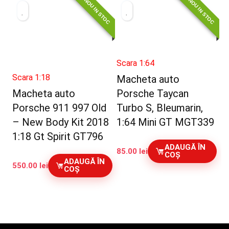
NOU IN STOC
NOU IN STOC
Scara 1:64
Scara 1:18
Macheta auto
Macheta auto
Porsche Taycan
Porsche 911 997 Old
Turbo S, Bleumarin,
– New Body Kit 2018
1:64 Mini GT MGT339
1:18 Gt Spirit GT796
ADAUGĂ ÎN
85.00
lei
COȘ
ADAUGĂ ÎN
550.00
lei
COȘ