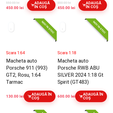
ADAUGĂ
ADAUGĂ
550.00
lei
550.00
lei
ÎN COȘ
ÎN COȘ
Prețul
Prețul
Prețul
Prețul
450.00
lei
450.00
lei
inițial
curent
inițial
curent
a
este:
a
este:
NOU IN STOC
NOU IN STOC
fost:
450.00 lei.
fost:
450.00 lei.
550.00 lei.
550.00 lei.
Scara 1:64
Scara 1:18
Macheta auto
Macheta auto
Porsche 911 (993)
Porsche RWB ABU
GT2, Rosu, 1:64
SILVER 2024 1:18 Gt
Tarmac
Spirit (GT483)
ADAUGĂ ÎN
ADAUGĂ ÎN
130.00
lei
600.00
lei
COȘ
COȘ