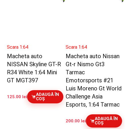
Scara 1:64
Scara 1:64
Macheta auto
Macheta auto Nissan
NISSAN Skyline GT-R
Gt-r Nismo Gt3
R34 White 1:64 Mini
Tarmac
GT MGT397
Emotorsports #21
Luis Moreno Gt World
ADAUGĂ ÎN
Challenge Asia
125.00
lei
COȘ
Esports, 1:64 Tarmac
ADAUGĂ ÎN
200.00
lei
COȘ