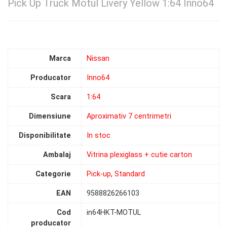
Pick Up Truck Motul Livery Yellow 1:64 Inno64
Marca
Nissan
Producator
Inno64
Scara
1:64
Dimensiune
Aproximativ 7 centrimetri
Disponibilitate
In stoc
Ambalaj
Vitrina plexiglass + cutie carton
Categorie
Pick-up
,
Standard
EAN
9588826266103
Cod
in64HKT-MOTUL
producator