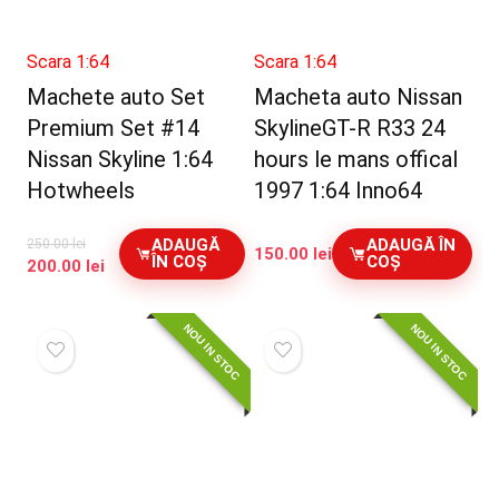
Scara 1:64
Scara 1:64
Machete auto Set
Macheta auto Nissan
Premium Set #14
SkylineGT-R R33 24
Nissan Skyline 1:64
hours le mans offical
Hotwheels
1997 1:64 Inno64
ADAUGĂ
ADAUGĂ ÎN
250.00
lei
150.00
lei
ÎN COȘ
COȘ
Prețul
Prețul
200.00
lei
inițial
curent
a
este:
NOU IN STOC
NOU IN STOC
fost:
200.00 lei.
250.00 lei.