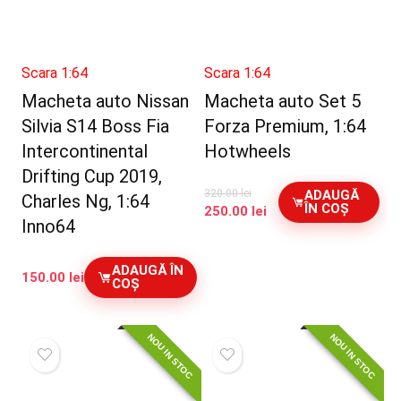
Scara 1:64
Scara 1:64
Macheta auto Nissan
Macheta auto Set 5
Silvia S14 Boss Fia
Forza Premium, 1:64
Intercontinental
Hotwheels
Drifting Cup 2019,
ADAUGĂ
320.00
lei
Charles Ng, 1:64
ÎN COȘ
Prețul
Prețul
250.00
lei
Inno64
inițial
curent
a
este:
fost:
250.00 lei.
ADAUGĂ ÎN
150.00
lei
320.00 lei.
COȘ
NOU IN STOC
NOU IN STOC