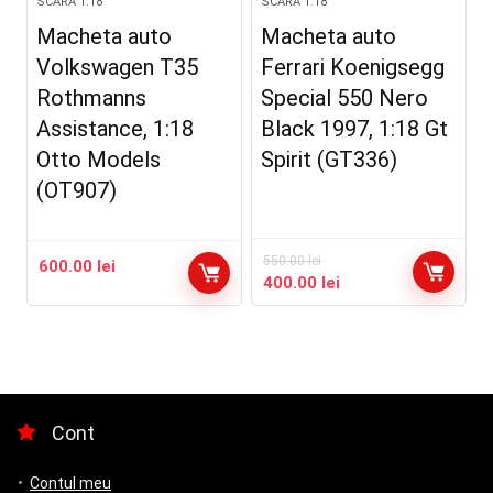
SCARA 1:18
SCARA 1:18
Macheta auto
Macheta auto
Volkswagen T35
Ferrari Koenigsegg
Rothmanns
Special 550 Nero
Assistance, 1:18
Black 1997, 1:18 Gt
Otto Models
Spirit (GT336)
(OT907)
550.00
lei
600.00
lei
Prețul
Prețul
400.00
lei
inițial
curent
a
este:
fost:
400.00 lei.
550.00 lei.
Cont
Contul meu