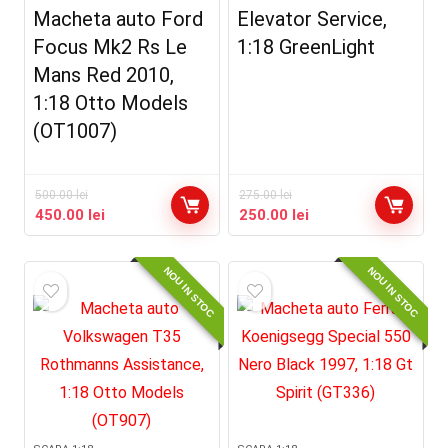
Macheta auto Ford
Elevator Service,
Focus Mk2 Rs Le
1:18 GreenLight
Mans Red 2010,
1:18 Otto Models
(OT1007)
500.00
lei
275.00
lei
Prețul
Prețul
Prețul
Prețul
450.00
lei
250.00
lei
inițial
curent
inițial
curent
a
este:
a
este:
NOU IN STOC
NOU IN STOC
fost:
450.00 lei.
fost:
250.00 lei.
500.00 lei.
275.00 lei.