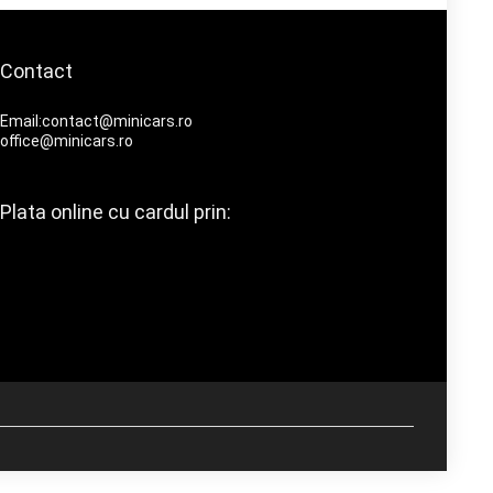
Contact
Email:contact@minicars.ro
office@minicars.ro
Plata online cu cardul prin: