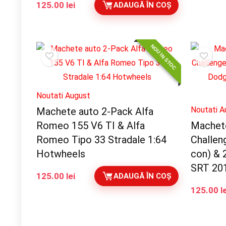
125.00
lei
ADAUGĂ ÎN COȘ
NOU IN STOC
Noutati August
Noutati A
Machete auto 2-Pack Alfa
Romeo 155 V6 TI & Alfa
Machet
Romeo Tipo 33 Stradale 1:64
Challen
Hotwheels
con) & 
SRT 20
125.00
lei
ADAUGĂ ÎN COȘ
125.00
l