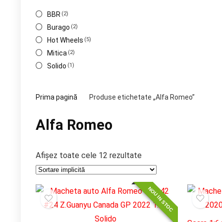
BBR
(2)
Burago
(2)
Hot Wheels
(5)
Mitica
(2)
Solido
(1)
Prima pagină
Produse etichetate „Alfa Romeo”
Alfa Romeo
Afișez toate cele 12 rezultate
NOU IN STOC