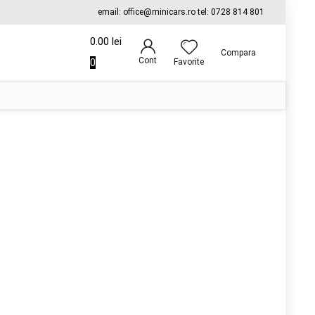
email: office@minicars.ro tel: 0728 814 801
0.00
lei
Compara
Cont
0
Favorite