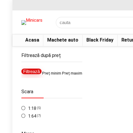
Acasa
Machete auto
Black Friday
Retu
Filtrează după preț
Filtrează
Preț minim
Preț maxim
Scara
1:18
(5)
1:64
(7)