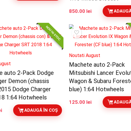
850.00
lei
ADAUGĂ
NOU IN STOC
Noutati August
ugust
Machete auto 2-Pack
e auto 2-Pack Dodge
Mitsubishi Lancer Evolu
ger Demon (chassis
Wagon & Subaru Forest
2015 Dodge Charger
blue) 1:64 Hotwheels
18 1:64 Hotwheels
125.00
lei
ADAUGĂ
ei
ADAUGĂ ÎN COȘ