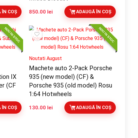
850.00
lei
 ÎN COȘ
ADAUGĂ ÎN COȘ
NOU IN STOC
NOU IN STOC
Noutati August
Machete auto 2-Pack Porsche
tion IX
935 (new model) (CF) &
er (CF
Porsche 935 (old model) Rosu
1:64 Hotwheels
130.00
lei
 ÎN COȘ
ADAUGĂ ÎN COȘ