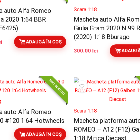
4
Scara 1:18
a auto Alfa Romeo
Gta 2020 1:64 BBR
Macheta auto Alfa Ro
E6425)
Giulia Gtam 2020 N 99 
(2020) 1:18 Bburago
ei
ADAUGĂ ÎN COȘ
300.00
lei
ADAUGĂ
NOU IN STOC
4
Scara 1:18
a auto Alfa Romeo
0 #120 1:64 Hotwheels
Macheta platforma aut
ROMEO – A12 (F12) Ga
ADAUGĂ ÎN COȘ
1:18 Mitica Diecast