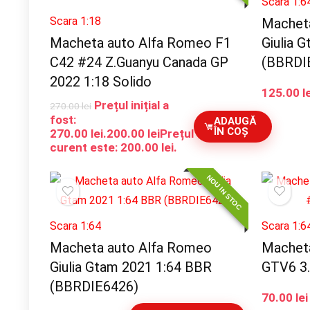
Scara 1:6
Scara 1:18
Machet
Macheta auto Alfa Romeo F1
Giulia 
C42 #24 Z.Guanyu Canada GP
(BBRDI
2022 1:18 Solido
125.00
l
Prețul inițial a
270.00
lei
fost:
ADAUGĂ
ÎN COȘ
270.00 lei.
200.00
lei
Prețul
curent este: 200.00 lei.
NOU IN STOC
Scara 1:64
Scara 1:6
Macheta auto Alfa Romeo
Machet
Giulia Gtam 2021 1:64 BBR
GTV6 3.
(BBRDIE6426)
70.00
lei