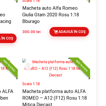
Scara 1:18
Macheta auto Alfa Romeo
meo
Giulia Gtam 2020 Rosu 1:18
Racing
Bburago
300.00
lei
ADAUGĂ ÎN COȘ
 ÎN COȘ
NOU IN STOC
NOU IN STOC
Scara 1:18
o ALFA
Macheta platforma auto ALFA
lben
ROMEO – A12 (F12) Rosu 1:18
Mitica Diecast