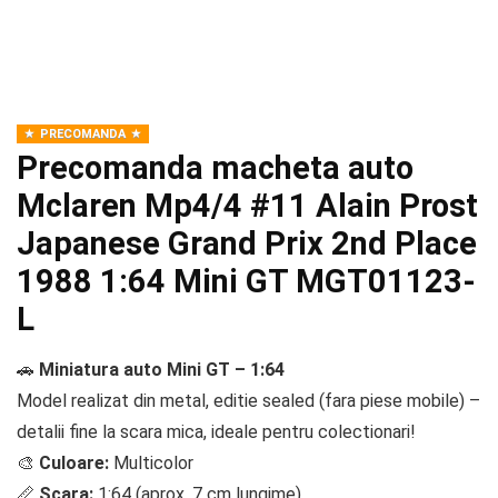
PRECOMANDA
Precomanda macheta auto
Mclaren Mp4/4 #11 Alain Prost
Japanese Grand Prix 2nd Place
1988 1:64 Mini GT MGT01123-
L
🚗
Miniatura auto Mini GT – 1:64
Model realizat din metal, editie sealed (fara piese mobile) –
detalii fine la scara mica, ideale pentru colectionari!
🎨
Culoare:
Multicolor
📏
Scara:
1:64 (aprox. 7 cm lungime)