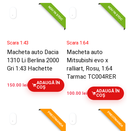
NOU IN STOC
NOU IN STOC
Scara 1:43
Scara 1:64
Macheta auto Dacia
Macheta auto
1310 Li Berlina 2000
Mitsubishi evo x
Gri 1:43 Hachette
ralliart, Rosu, 1:64
Tarmac TC004RER
ADAUGĂ ÎN
150.00
lei
COȘ
ADAUGĂ ÎN
100.00
lei
COȘ
PRECOMANDA
PRECOMANDA