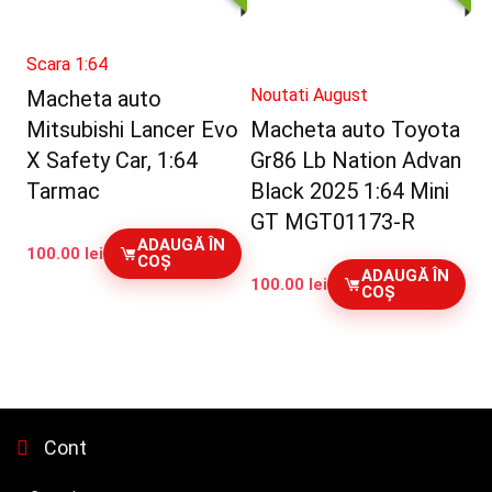
Scara 1:64
Noutati August
Macheta auto
Mitsubishi Lancer Evo
Macheta auto Toyota
X Safety Car, 1:64
Gr86 Lb Nation Advan
Tarmac
Black 2025 1:64 Mini
GT MGT01173-R
ADAUGĂ ÎN
100.00
lei
COȘ
ADAUGĂ ÎN
100.00
lei
COȘ
Cont