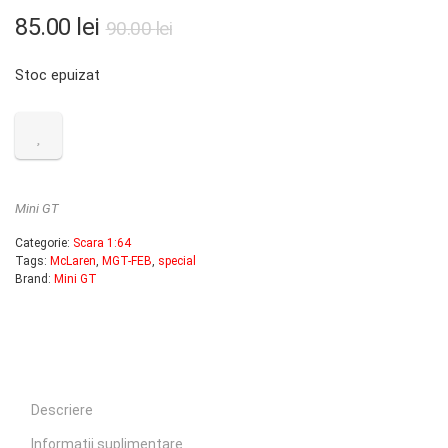
Prețul
Prețul
85.00
lei
90.00
lei
inițial
curent
Stoc epuizat
a
este:
fost:
85.00 lei.
90.00 lei.
Mini GT
Categorie:
Scara 1:64
Tags:
McLaren
,
MGT-FEB
,
special
Brand:
Mini GT
Descriere
Informații suplimentare