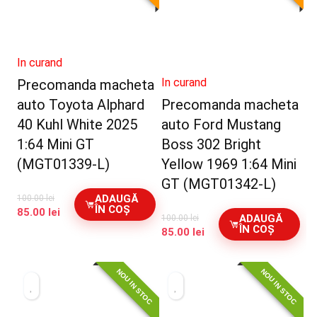
In curand
In curand
Precomanda macheta
auto Toyota Alphard
Precomanda macheta
40 Kuhl White 2025
auto Ford Mustang
1:64 Mini GT
Boss 302 Bright
(MGT01339-L)
Yellow 1969 1:64 Mini
GT (MGT01342-L)
ADAUGĂ
100.00
lei
ÎN COȘ
Prețul
Prețul
85.00
lei
ADAUGĂ
100.00
lei
inițial
curent
ÎN COȘ
Prețul
Prețul
85.00
lei
a
este:
inițial
curent
fost:
85.00 lei.
a
este:
100.00 lei.
NOU IN STOC
NOU IN STOC
fost:
85.00 lei.
100.00 lei.