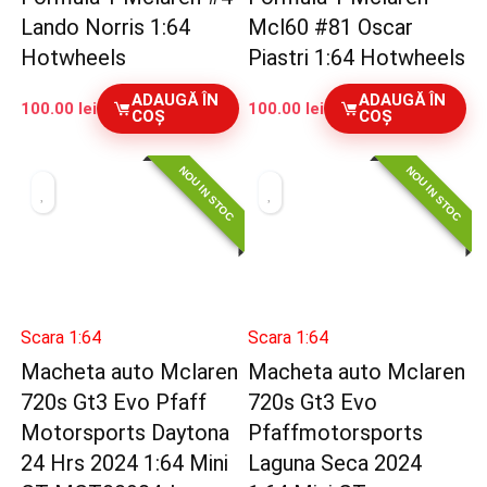
Lando Norris 1:64
Mcl60 #81 Oscar
Hotwheels
Piastri 1:64 Hotwheels
ADAUGĂ ÎN
ADAUGĂ ÎN
100.00
lei
100.00
lei
COȘ
COȘ
NOU IN STOC
NOU IN STOC
Scara 1:64
Scara 1:64
Macheta auto Mclaren
Macheta auto Mclaren
720s Gt3 Evo Pfaff
720s Gt3 Evo
Motorsports Daytona
Pfaffmotorsports
24 Hrs 2024 1:64 Mini
Laguna Seca 2024