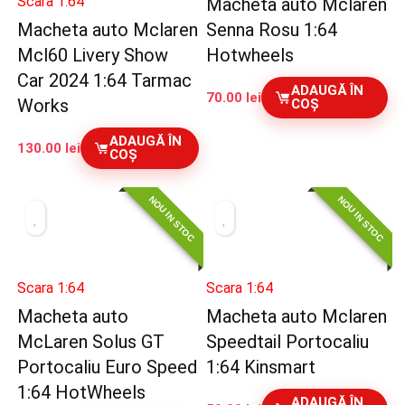
Scara 1:64
Macheta auto Mclaren
Macheta auto Mclaren
Senna Rosu 1:64
Mcl60 Livery Show
Hotwheels
Car 2024 1:64 Tarmac
ADAUGĂ ÎN
70.00
lei
Works
COȘ
ADAUGĂ ÎN
130.00
lei
COȘ
NOU IN STOC
NOU IN STOC
Scara 1:64
Scara 1:64
Macheta auto
Macheta auto Mclaren
McLaren Solus GT
Speedtail Portocaliu
Portocaliu Euro Speed
1:64 Kinsmart
1:64 HotWheels
ADAUGĂ ÎN