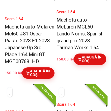
Scara 1:64
Scara 1:64
Macheta auto
Macheta auto Mclaren
McLaren MCL60
Mcl60 #81 Oscar
Lando Norris, Spanish
Piastri 2023 F1 2023
grand prix 2023
Japanese Gp 3rd
Tarmac Works 1:64
Place 1:64 Mini GT
ADAUGĂ ÎN
150.00
lei
MGT00768LHD
COȘ
ADAUGĂ ÎN
150.00
lei
COȘ
NOU IN STOC
NOU IN STOC
Scara 1:64