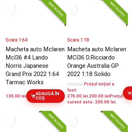
NOU IN STOC
NOU IN STOC
Scara 1:64
Scara 1:18
Macheta auto Mclaren
Macheta auto Mclaren
Mcl36 #4 Lando
MCl36 D.Ricciardo
Norris Japanese
Orange Australia GP
Grand Prix 2022 1:64
2022 1:18 Solido
Tarmac Works
Prețul inițial a
270.00
lei
fost:
ADAUGĂ ÎN
130.00
lei
270.00 lei.
200.00
lei
Prețul
COȘ
curent este: 200.00 lei.
NOU IN STOC
NOU IN STOC