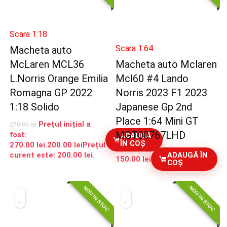
Scara 1:18
Scara 1:64
Macheta auto
McLaren MCL36
Macheta auto Mclaren
L.Norris Orange Emilia
Mcl60 #4 Lando
Romagna GP 2022
Norris 2023 F1 2023
1:18 Solido
Japanese Gp 2nd
Place 1:64 Mini GT
Prețul inițial a
270.00
lei
MGT00767LHD
fost:
ADAUGĂ
ÎN COȘ
270.00 lei.
200.00
lei
Prețul
curent este: 200.00 lei.
ADAUGĂ ÎN
150.00
lei
COȘ
NOU IN STOC
NOU IN STOC