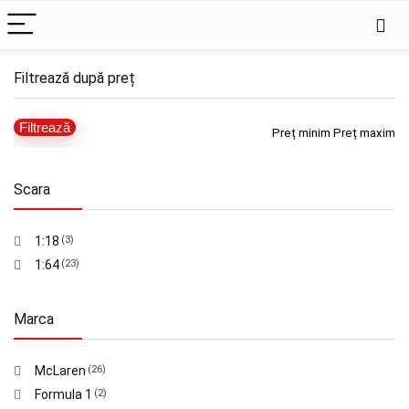
Filtrează după preț
Filtrează
Preț minim
Preț maxim
Scara
1:18
(3)
1:64
(23)
Marca
McLaren
(26)
Formula 1
(2)