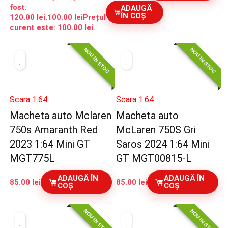
fost:
ADAUGĂ
ÎN COȘ
120.00 lei.
100.00
lei
Prețul
curent este: 100.00 lei.
NOU IN STOC
NOU IN STOC
Scara 1:64
Scara 1:64
Macheta auto Mclaren
Macheta auto
750s Amaranth Red
McLaren 750S Gri
2023 1:64 Mini GT
Saros 2024 1:64 Mini
MGT775L
GT MGT00815-L
ADAUGĂ ÎN
ADAUGĂ ÎN
85.00
lei
85.00
lei
COȘ
COȘ
NOU IN STOC
NOU IN STOC