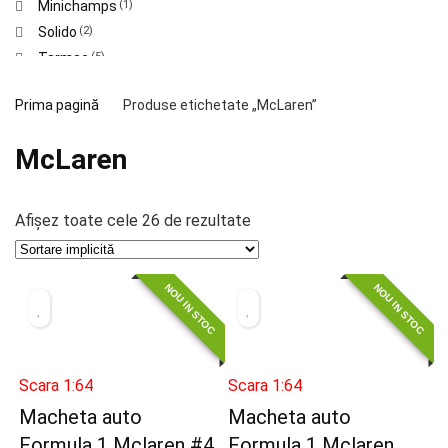
Minichamps
(1)
Solido
(2)
Tarmac
(5)
Prima pagină
Produse etichetate „McLaren”
McLaren
Afișez toate cele 26 de rezultate
NOU IN STOC
NOU IN STOC
Scara 1:64
Scara 1:64
Macheta auto
Macheta auto
Formula 1 Mclaren #4
Formula 1 Mclaren