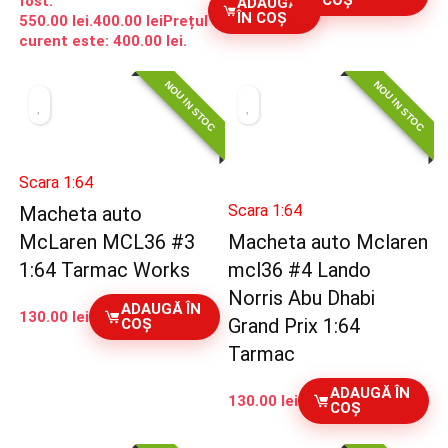
COȘ
fost:
ADAUGĂ
ÎN COȘ
550.00 lei.
400.00
lei
Prețul
curent este: 400.00 lei.
NOU IN STOC
NOU IN STOC
Scara 1:64
Scara 1:64
Macheta auto
McLaren MCL36 #3
Macheta auto Mclaren
1:64 Tarmac Works
mcl36 #4 Lando
Norris Abu Dhabi
ADAUGĂ ÎN
130.00
lei
Grand Prix 1:64
COȘ
Tarmac
ADAUGĂ ÎN
130.00
lei
COȘ