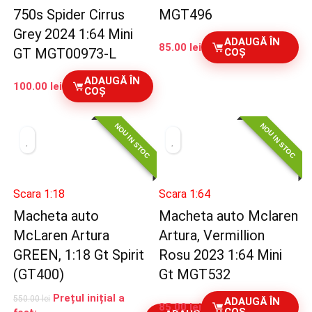
750s Spider Cirrus
MGT496
Grey 2024 1:64 Mini
ADAUGĂ ÎN
85.00
lei
GT MGT00973-L
COȘ
ADAUGĂ ÎN
100.00
lei
COȘ
NOU IN STOC
NOU IN STOC
Scara 1:18
Scara 1:64
Macheta auto
Macheta auto Mclaren
McLaren Artura
Artura, Vermillion
GREEN, 1:18 Gt Spirit
Rosu 2023 1:64 Mini
(GT400)
Gt MGT532
Prețul inițial a
550.00
lei
ADAUGĂ ÎN
85.00
lei