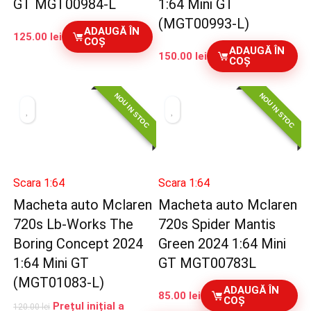
GT MGT00984-L
1:64 Mini GT
(MGT00993-L)
ADAUGĂ ÎN
125.00
lei
COȘ
ADAUGĂ ÎN
150.00
lei
COȘ
NOU IN STOC
NOU IN STOC
Scara 1:64
Scara 1:64
Macheta auto Mclaren
Macheta auto Mclaren
720s Lb-Works The
720s Spider Mantis
Boring Concept 2024
Green 2024 1:64 Mini
1:64 Mini GT
GT MGT00783L
(MGT01083-L)
ADAUGĂ ÎN
85.00
lei
COȘ
Prețul inițial a
120.00
lei