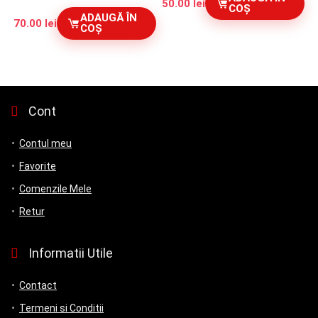
50.00
lei
COȘ
ADAUGĂ ÎN
70.00
lei
COȘ
Cont
Contul meu
Favorite
Comenzile Mele
Retur
Informatii Utile
Contact
Termeni si Conditii