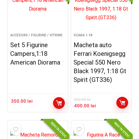
ACCESORII / FIGURINE / VITRINE
SCARA 1:18
Set 5 Figurine
Macheta auto
Campers,1:18
Ferrari Koenigsegg
American Diorama
Special 550 Nero
Black 1997, 1:18 Gt
Spirit (GT336)
550.00
lei
350.00
lei
Prețul
Prețul
400.00
lei
inițial
curent
a
este:
NOU IN STOC
NOU IN STOC
fost:
400.00 lei.
550.00 lei.