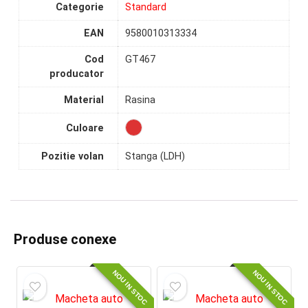
Categorie
Standard
EAN
9580010313334
Cod
GT467
producator
Material
Rasina
Culoare
Pozitie volan
Stanga (LDH)
Produse conexe
NOU IN STOC
NOU IN STOC