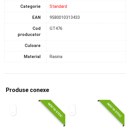
Categorie
Standard
EAN
9580010313433
Cod
GT476
producator
Culoare
Material
Rasina
Produse conexe
NOU IN STOC
NOU IN STOC