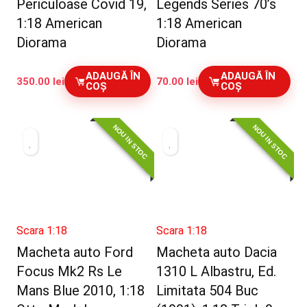
Periculoase Covid 19,
Legends Series 70’s
1:18 American
1:18 American
Diorama
Diorama
ADAUGĂ ÎN
ADAUGĂ ÎN
350.00
lei
70.00
lei
COȘ
COȘ
NOU IN STOC
NOU IN STOC
Scara 1:18
Scara 1:18
Macheta auto Ford
Macheta auto Dacia
Focus Mk2 Rs Le
1310 L Albastru, Ed.
Mans Blue 2010, 1:18
Limitata 504 Buc