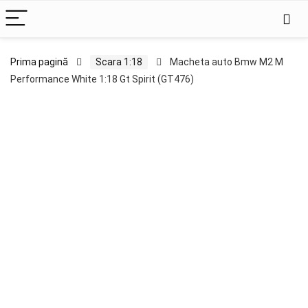
Prima pagină
Scara 1:18
Macheta auto Bmw M2 M
Performance White 1:18 Gt Spirit (GT476)