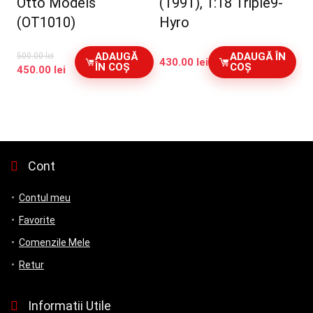
Otto Models
(1991), 1:18 Triple9-
(OT1010)
Hyro
ADAUGĂ
ADAUGĂ ÎN
500.00
lei
430.00
lei
ÎN COȘ
COȘ
Prețul
Prețul
450.00
lei
inițial
curent
a
este:
fost:
450.00 lei.
500.00 lei.
Cont
Contul meu
Favorite
Comenzile Mele
Retur
Informatii Utile