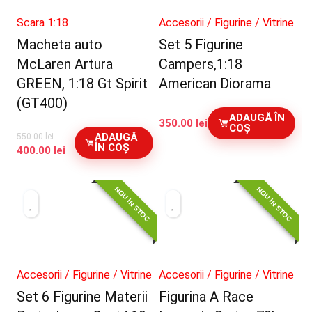
Scara 1:18
Accesorii / Figurine / Vitrine
Macheta auto
Set 5 Figurine
McLaren Artura
Campers,1:18
GREEN, 1:18 Gt Spirit
American Diorama
(GT400)
ADAUGĂ ÎN
350.00
lei
COȘ
ADAUGĂ
550.00
lei
ÎN COȘ
Prețul
Prețul
400.00
lei
inițial
curent
a
este:
NOU IN STOC
NOU IN STOC
fost:
400.00 lei.
550.00 lei.
Accesorii / Figurine / Vitrine
Accesorii / Figurine / Vitrine
Set 6 Figurine Materii
Figurina A Race