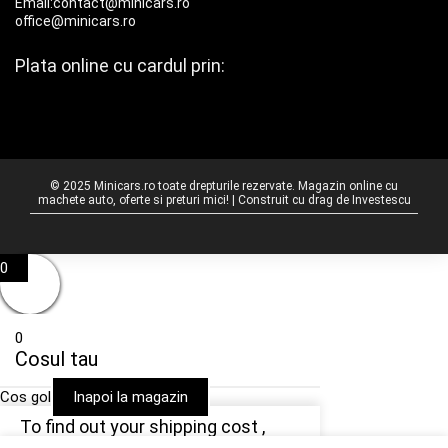
Email:contact@minicars.ro
office@minicars.ro
Plata online cu cardul prin:
© 2025 Minicars.ro toate drepturile rezervate. Magazin online cu
machete auto, oferte si preturi mici! | Construit cu drag de
Investescu
0
0
Cosul tau
Cos gol
Inapoi la magazin
To find out your shipping cost ,
Please proceed to checkout.