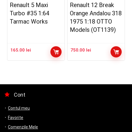
Renault 5 Maxi
Renault 12 Break
Turbo #35 1:64
Orange Andalou 318
Tarmac Works
1975 1:18 OTTO
Models (OT1139)
165.00
lei
750.00
lei
Cont
Contul meu
Favorite
Comenzile Mele