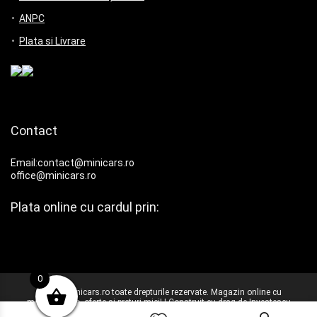
ANPC
Plata si Livrare
Contact
Email:contact@minicars.ro
office@minicars.ro
Plata online cu cardul prin:
0
© 2025 Minicars.ro toate drepturile rezervate. Magazin online cu
machete auto, oferte si preturi mici! | Construit cu drag de
Investescu