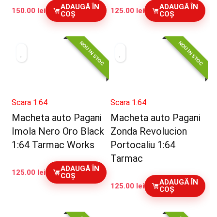
ADAUGĂ ÎN
ADAUGĂ ÎN
150.00
lei
125.00
lei
COȘ
COȘ
NOU IN STOC
NOU IN STOC
Scara 1:64
Scara 1:64
Macheta auto Pagani
Macheta auto Pagani
Imola Nero Oro Black
Zonda Revolucion
1:64 Tarmac Works
Portocaliu 1:64
Tarmac
ADAUGĂ ÎN
125.00
lei
COȘ
ADAUGĂ ÎN
125.00
lei
COȘ