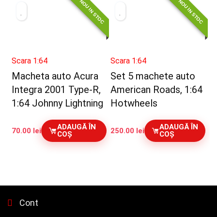
NOU IN STOC
NOU IN STOC
Scara 1:64
Scara 1:64
Macheta auto Acura
Set 5 machete auto
Integra 2001 Type-R,
American Roads, 1:64
1:64 Johnny Lightning
Hotwheels
ADAUGĂ ÎN
ADAUGĂ ÎN
70.00
lei
250.00
lei
COȘ
COȘ
Cont