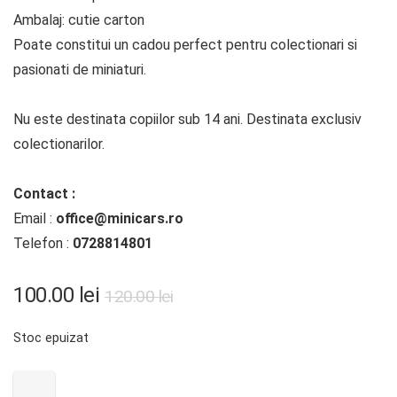
Ambalaj: cutie carton
Poate constitui un cadou perfect pentru colectionari si
pasionati de miniaturi.
Nu este destinata copiilor sub 14 ani. Destinata exclusiv
colectionarilor.
Contact :
Email :
office@minicars.ro
Telefon :
0728814801
Prețul
Prețul
100.00
lei
120.00
lei
inițial
curent
Stoc epuizat
a
este:
fost:
100.00 lei.
120.00 lei.