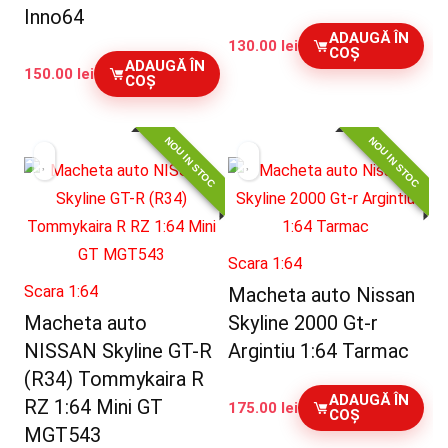
Inno64
ADAUGĂ ÎN
130.00
lei
COȘ
ADAUGĂ ÎN
150.00
lei
COȘ
NOU IN STOC
NOU IN STOC
Scara 1:64
Scara 1:64
Macheta auto Nissan
Macheta auto
Skyline 2000 Gt-r
NISSAN Skyline GT-R
Argintiu 1:64 Tarmac
(R34) Tommykaira R
ADAUGĂ ÎN
RZ 1:64 Mini GT
175.00
lei
COȘ
MGT543