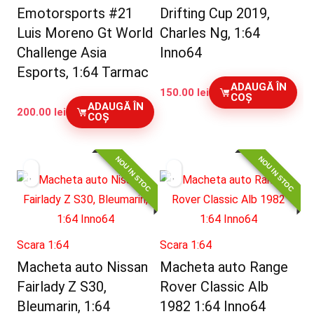
Emotorsports #21
Drifting Cup 2019,
Luis Moreno Gt World
Charles Ng, 1:64
Challenge Asia
Inno64
Esports, 1:64 Tarmac
ADAUGĂ ÎN
150.00
lei
COȘ
ADAUGĂ ÎN
200.00
lei
COȘ
NOU IN STOC
NOU IN STOC
Scara 1:64
Scara 1:64
Macheta auto Nissan
Macheta auto Range
Fairlady Z S30,
Rover Classic Alb
Bleumarin, 1:64
1982 1:64 Inno64