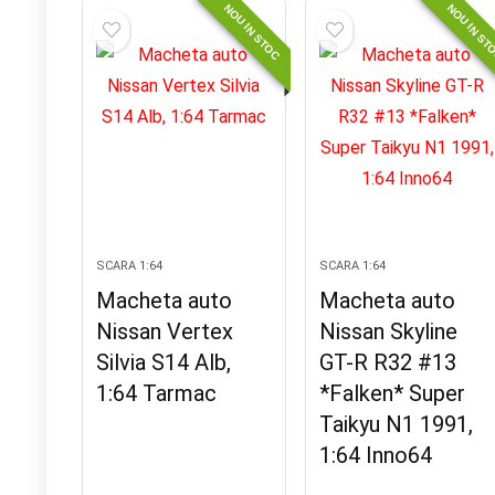
NOU IN STOC
NOU IN ST
SCARA 1:64
SCARA 1:64
Macheta auto
Macheta auto
Nissan Vertex
Nissan Skyline
Silvia S14 Alb,
GT-R R32 #13
1:64 Tarmac
*Falken* Super
Taikyu N1 1991,
1:64 Inno64