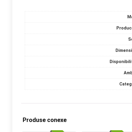
M
Produc
S
Dimens
Disponibili
Amb
Categ
Produse conexe