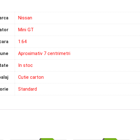
arca
Nissan
ator
Mini GT
cara
1:64
iune
Aproximativ 7 centrimetri
tate
In stoc
alaj
Cutie carton
orie
Standard