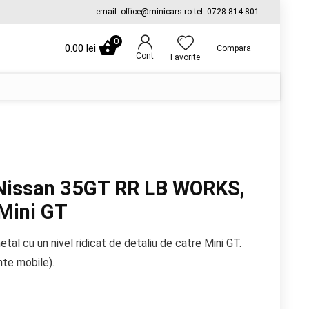
email: office@minicars.ro tel: 0728 814 801
0
0.00
lei
Compara
Cont
Favorite
Nissan 35GT RR LB WORKS,
 Mini GT
tal cu un nivel ridicat de detaliu de catre Mini GT.
nte mobile).