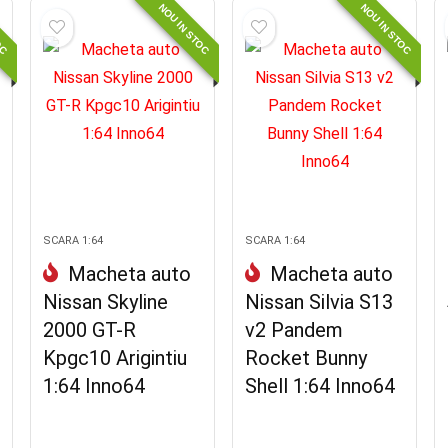
OC
NOU IN STOC
NOU IN STOC
SCARA 1:64
SCARA 1:64
Macheta auto
Macheta auto
Nissan Skyline
Nissan Silvia S13
2000 GT-R
v2 Pandem
Kpgc10 Arigintiu
Rocket Bunny
1:64 Inno64
Shell 1:64 Inno64