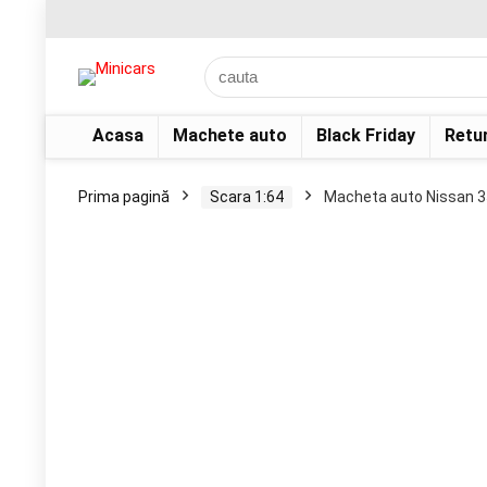
Acasa
Machete auto
Black Friday
Retu
Prima pagină
Scara 1:64
Macheta auto Nissan 3