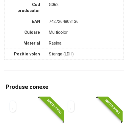
Cod
G062
producator
EAN
7427264808136
Culoare
Multicolor
Material
Rasina
Pozitie volan
Stanga (LDH)
Produse conexe
NOU IN STOC
NOU IN STOC