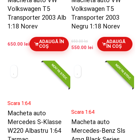
Macheta auto VW
Macheta auto VW
Volkswagen T5
Volkswagen T5
Transporter 2003 Alb
Transporter 2003
1:18 Norev
Negru 1:18 Norev
ADAUGĂ ÎN
ADAUGĂ
650.00
lei
650.00
lei
COȘ
ÎN COȘ
Prețul
Prețul
550.00
lei
inițial
curent
a
este:
NOU IN STOC
NOU IN STOC
fost:
550.00 lei.
650.00 lei.
Scara 1:64
Scara 1:64
Macheta auto
Mercedes S-Klasse
Macheta auto
W220 Albastru 1:64
Mercedes-Benz Sls
Tarmac
Amg Black Series