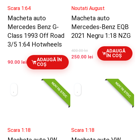
Scara 1:64
Noutati August
Macheta auto
Macheta auto
Mercedes Benz G-
Mercedes-Benz EQB
Class 1993 Off Road
2021 Negru 1:18 NZG
3/5 1:64 Hotwheels
ADAUGĂ
400.00
lei
ÎN COȘ
Prețul
Prețul
250.00
lei
ADAUGĂ ÎN
90.00
lei
inițial
curent
COȘ
a
este:
fost:
250.00 lei.
400.00 lei.
NOU IN STOC
NOU IN STOC
Scara 1:18
Scara 1:18