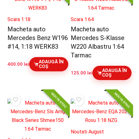
Scara 1:18
Scara 1:64
Macheta auto
Macheta auto
Mercedes Benz W196
Mercedes S-Klasse
#14, 1:18 WERK83
W220 Albastru 1:64
Tarmac
ADAUGĂ ÎN
400.00
lei
COȘ
ADAUGĂ ÎN
125.00
lei
COȘ
NOU IN STOC
NOU IN STOC
Noutati August