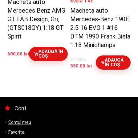
Scara 1:43
Macheta auto
Mercedes Benz AMG
Macheta auto
GT FAB Design, Gri,
Mercedes-Benz 190E
(GTS018GY) 1:18 GT
2.5-16 EVO 1 #16
Spirit
DTM 1990 Frank Biela
1:18 Minichamps
ADAUGĂ ÎN
600.00
lei
COȘ
ADAUGĂ
400.00
lei
ÎN COȘ
Prețul
Prețul
350.00
lei
inițial
curent
a
este:
fost:
350.00 lei.
400.00 lei.
Cont
Contul meu
Favorite