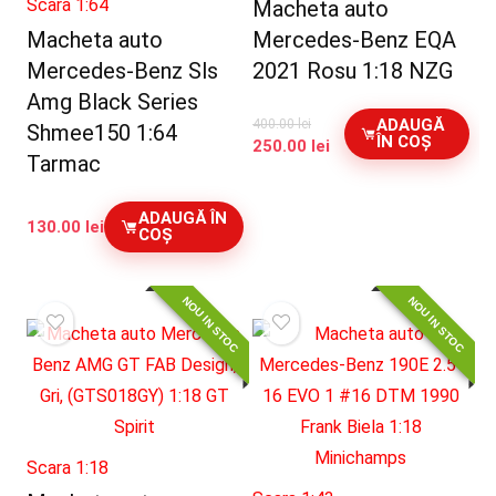
Scara 1:64
Macheta auto
Macheta auto
Mercedes-Benz EQA
Mercedes-Benz Sls
2021 Rosu 1:18 NZG
Amg Black Series
ADAUGĂ
400.00
lei
Shmee150 1:64
ÎN COȘ
Prețul
Prețul
250.00
lei
Tarmac
inițial
curent
a
este:
fost:
250.00 lei.
ADAUGĂ ÎN
130.00
lei
400.00 lei.
COȘ
NOU IN STOC
NOU IN STOC
Scara 1:18