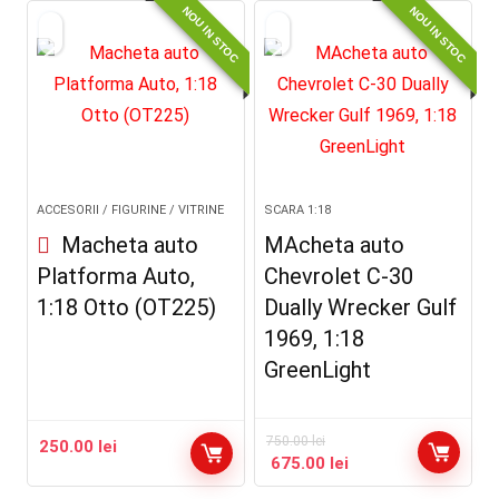
NOU IN STOC
NOU IN STOC
ACCESORII / FIGURINE / VITRINE
SCARA 1:18
Macheta auto
MAcheta auto
Platforma Auto,
Chevrolet C-30
1:18 Otto (OT225)
Dually Wrecker Gulf
1969, 1:18
GreenLight
750.00
lei
250.00
lei
675.00
lei