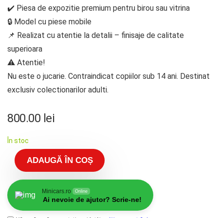
✔️ Piesa de expozitie premium pentru birou sau vitrina
🔒 Model cu piese mobile
📌 Realizat cu atentie la detalii – finisaje de calitate
superioara
⚠️ Atentie!
Nu este o jucarie. Contraindicat copiilor sub 14 ani. Destinat
exclusiv colectionarilor adulti.
800.00
lei
În stoc
ADAUGĂ ÎN COȘ
Minicars.ro
Online
Ai nevoie de ajutor? Scrie-ne!