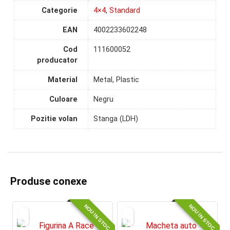
Categorie
4×4
,
Standard
EAN
4002233602248
Cod
111600052
producator
Material
Metal, Plastic
Culoare
Negru
Pozitie volan
Stanga (LDH)
Produse conexe
NOU IN STOC
NOU IN STOC