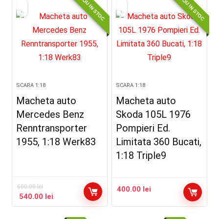
NOU IN STOC
NOU IN STOC
SCARA 1:18
SCARA 1:18
Macheta auto
Macheta auto
Mercedes Benz
Skoda 105L 1976
Renntransporter
Pompieri Ed.
1955, 1:18 Werk83
Limitata 360 Bucati,
1:18 Triple9
600.00
lei
400.00
lei
540.00
lei