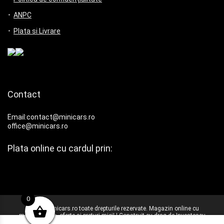
ANPC
Plata si Livrare
Contact
Email:contact@minicars.ro
office@minicars.ro
Plata online cu cardul prin:
0
© 2025 Minicars.ro toate drepturile rezervate. Magazin online cu
machete auto, oferte si preturi mici! | Construit cu drag de
Investescu