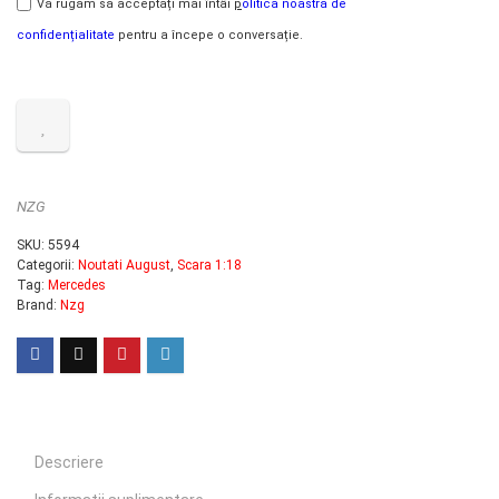
Vă rugăm să acceptați mai întâi
p
olitica noastră de
confidențialitate
pentru a începe o conversație.
NZG
SKU:
5594
Categorii:
Noutati August
,
Scara 1:18
Tag:
Mercedes
Brand:
Nzg
Descriere