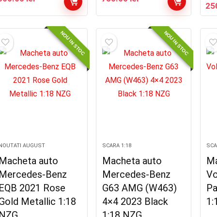
Pre
25
iniț
a
fos
NOU IN STOC
NOU IN STOC
400
NOUTATI AUGUST
SCARA 1:18
SCA
Macheta auto
Macheta auto
Ma
Mercedes-Benz
Mercedes-Benz
Vo
EQB 2021 Rose
G63 AMG (W463)
Pa
Gold Metallic 1:18
4×4 2023 Black
1:
NZG
1:18 NZG