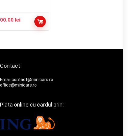
000.00
lei
Contact
Email:contact@minicars.ro
office@minicars.ro
Plata online cu cardul prin: