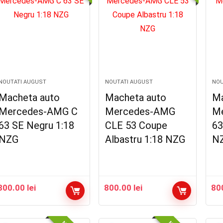
NOUTATI AUGUST
NOUTATI AUGUST
NOU
Macheta auto
Macheta auto
Ma
Mercedes-AMG C
Mercedes-AMG
M
63 SE Negru 1:18
CLE 53 Coupe
63
NZG
Albastru 1:18 NZG
N
800.00
lei
800.00
lei
80