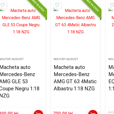
NOU IN STOC
NOU IN STOC
NOUTATI AUGUST
NOUTATI AUGUST
NOU
Macheta auto
Macheta auto
Ma
Mercedes-Benz
Mercedes-Benz
Me
AMG GLE 53
AMG GT 63 4Matic
EQ
Coupe Negru 1:18
Albastru 1:18 NZG
1:
NZG
400
800.00
lei
750.00
lei