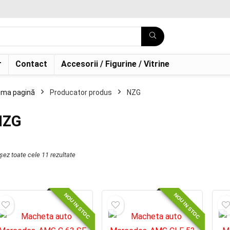
r
Contact
Accesorii / Figurine / Vitrine
ima pagină
Producator produs
NZG
NZG
ișez toate cele 11 rezultate
NOU IN STOC
NOU IN STOC