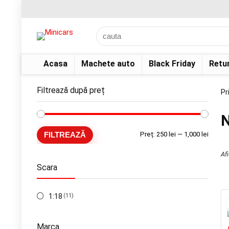
Acasa
Machete auto
Black Friday
Retu
Filtrează după preț
Pr
Preț
Preț
FILTREAZĂ
Preț:
250 lei
—
1,000 lei
minim
maxim
Af
Scara
1:18
(11)
Marca