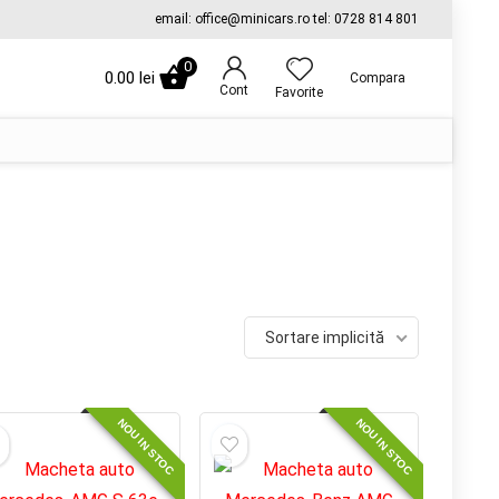
email: office@minicars.ro tel: 0728 814 801
0
0.00
lei
Compara
Cont
Favorite
Sortare implicită
NOU IN STOC
NOU IN STOC