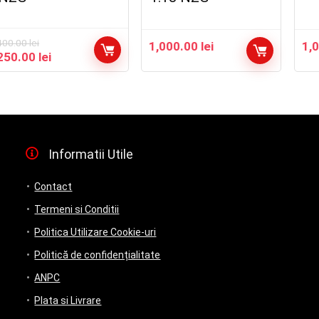
400.00
lei
1,000.00
lei
1,
Prețul
Prețul
250.00
lei
inițial
curent
a
este:
fost:
250.00 lei.
400.00 lei.
Informatii Utile
Contact
Termeni si Conditii
Politica Utilizare Cookie-uri
Politică de confidențialitate
ANPC
Plata si Livrare