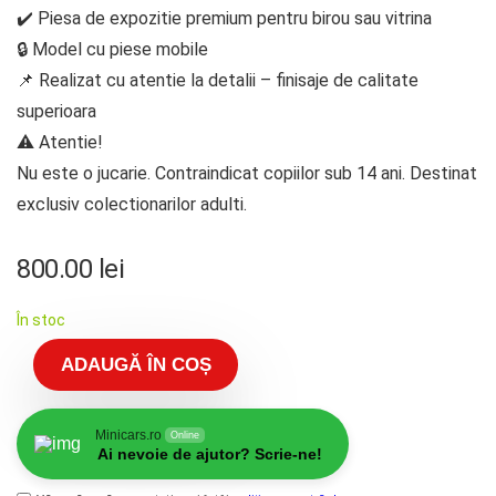
✔️ Piesa de expozitie premium pentru birou sau vitrina
🔒 Model cu piese mobile
📌 Realizat cu atentie la detalii – finisaje de calitate
superioara
⚠️ Atentie!
Nu este o jucarie. Contraindicat copiilor sub 14 ani. Destinat
exclusiv colectionarilor adulti.
800.00
lei
În stoc
ADAUGĂ ÎN COȘ
Minicars.ro
Online
Ai nevoie de ajutor? Scrie-ne!