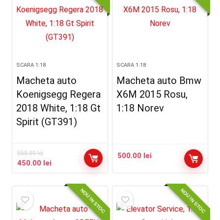
SCARA 1:18
SCARA 1:18
Macheta auto
Macheta auto Bmw
Koenigsegg Regera
X6M 2015 Rosu,
2018 White, 1:18 Gt
1:18 Norev
Spirit (GT391)
550.00
lei
500.00
lei
Prețul
Prețul
450.00
lei
inițial
curent
a
este:
NOU IN STOC
NOU IN STOC
fost:
450.00 lei.
550.00 lei.