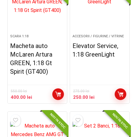
SCARA 1:18
ACCESORII / FIGURINE / VITRINE
Macheta auto
Elevator Service,
McLaren Artura
1:18 GreenLight
GREEN, 1:18 Gt
Spirit (GT400)
550.00
lei
275.00
lei
Prețul
Prețul
Prețul
Prețul
400.00
lei
250.00
lei
inițial
curent
inițial
curent
a
este:
a
este:
NOU IN STOC
NOU IN STOC
fost:
400.00 lei.
fost:
250.00 lei.
550.00 lei.
275.00 lei.