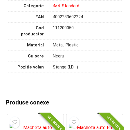
Categorie
4×4
,
Standard
EAN
4002233602224
Cod
111200050
producator
Material
Metal, Plastic
Culoare
Negru
Pozitie volan
Stanga (LDH)
Produse conexe
NOU IN STOC
NOU IN STOC