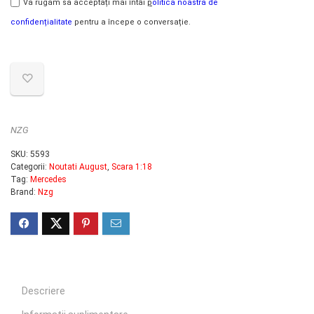
Vă rugăm să acceptați mai întâi
p
olitica noastră de
confidențialitate
pentru a începe o conversație.
NZG
SKU:
5593
Categorii:
Noutati August
,
Scara 1:18
Tag:
Mercedes
Brand:
Nzg
Descriere