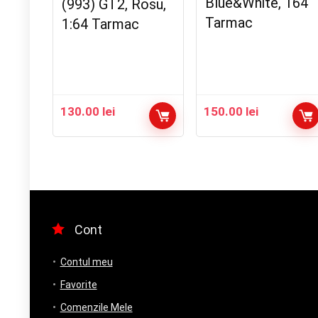
Blue&White, 164
(993) GT2, Rosu,
Tarmac
1:64 Tarmac
130.00
lei
150.00
lei
Cont
Contul meu
Favorite
Comenzile Mele