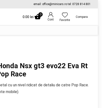
email: office@minicars.ro tel: 0728 814 801
0
0.00
lei
Compara
Cont
Favorite
Honda Nsx gt3 evo22 Eva Rt
Pop Race
etal cu un nivel ridicat de detaliu de catre Pop Race.
nte mobile).