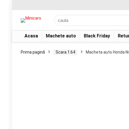
Acasa
Machete auto
Black Friday
Retu
Prima pagină
Scara 1:64
Macheta auto Honda Ns