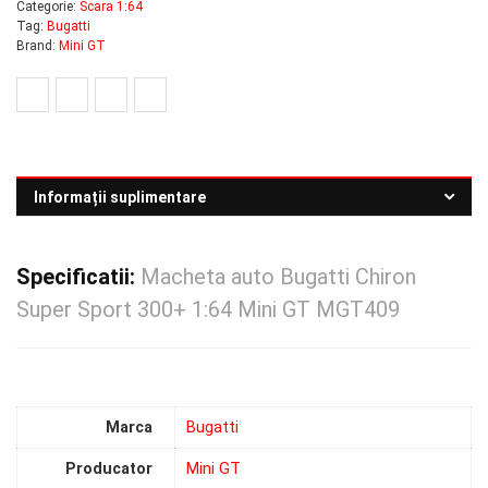
Categorie:
Scara 1:64
Tag:
Bugatti
Brand:
Mini GT
Informații suplimentare
Specificatii:
Macheta auto Bugatti Chiron
Super Sport 300+ 1:64 Mini GT MGT409
Marca
Bugatti
Producator
Mini GT