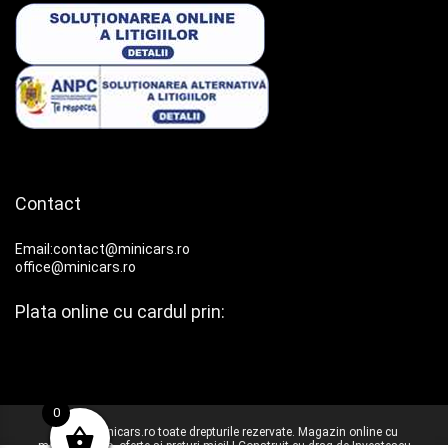
Contact
Email:contact@minicars.ro
office@minicars.ro
Plata online cu cardul prin:
0
© 2025 Minicars.ro toate drepturile rezervate. Magazin online cu
machete auto, oferte si preturi mici! | Construit cu drag de
Investescu