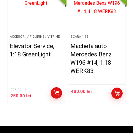
ACCESORII / FIGURINE / VITRINE
SCARA 1:18
Elevator Service,
Macheta auto
1:18 GreenLight
Mercedes Benz
W196 #14, 1:18
WERK83
275.00
lei
400.00
lei
Prețul
Prețul
250.00
lei
inițial
curent
a
este:
fost:
250.00 lei.
275.00 lei.