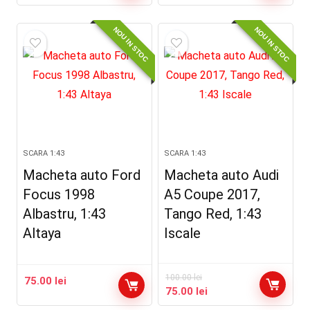
NOU IN STOC
NOU IN STOC
SCARA 1:43
SCARA 1:43
Macheta auto Ford
Macheta auto Audi
Focus 1998
A5 Coupe 2017,
Albastru, 1:43
Tango Red, 1:43
Altaya
Iscale
100.00
lei
75.00
lei
Prețul
Prețul
75.00
lei
inițial
curent