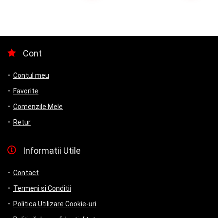
a
este:
fost:
75.00 lei.
100.00 lei.
Cont
Contul meu
Favorite
Comenzile Mele
Retur
Informatii Utile
Contact
Termeni si Conditii
Politica Utilizare Cookie-uri