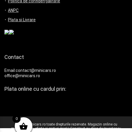
Politică de confidențialitate
ANPC
Plata si Livrare
Contact
Email:contact@minicars.ro
office@minicars.ro
Plata online cu cardul prin:
0
© 2025 Minicars.ro toate drepturile rezervate. Magazin online cu
machete auto, oferte si preturi mici! | Construit cu drag de
Investescu