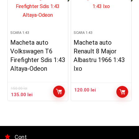
SCARA 1:43
SCARA 1:43
Macheta auto
Macheta auto
Volkswagen T6
Renault 8 Major
Firefighter Sdis 1:43
Albastru 1966 1:43
Altaya-Odeon
Ixo
150.00
lei
120.00
lei
Prețul
Prețul
135.00
lei
inițial
curent
a
este:
fost:
135.00 lei.
150.00 lei.
Cont