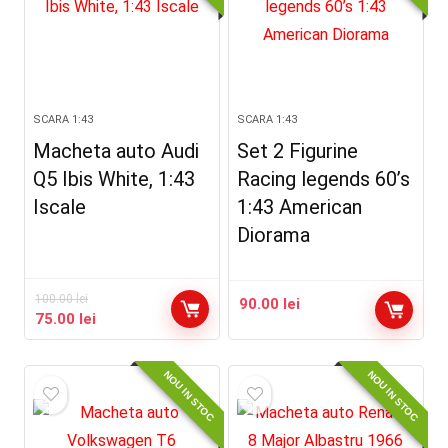
SCARA 1:43
SCARA 1:43
Macheta auto Audi
Set 2 Figurine
Q5 Ibis White, 1:43
Racing legends 60’s
Iscale
1:43 American
Diorama
100.00
lei
90.00
lei
Prețul
Prețul
75.00
lei
inițial
curent
a
este:
NOU IN STOC
NOU IN STOC
fost:
75.00 lei.
100.00 lei.