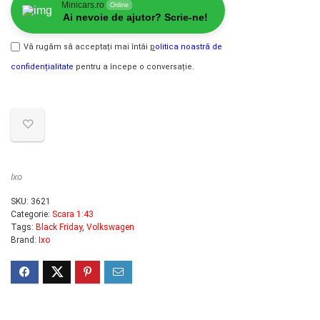
Minicars.ro
Online
Ai nevoie de ajutor? Scrie-ne!
Vă rugăm să acceptați mai întâi
p
olitica noastră de
confidențialitate
pentru a începe o conversație.
Ixo
SKU:
3621
Categorie:
Scara 1:43
Tags:
Black Friday
,
Volkswagen
Brand:
Ixo