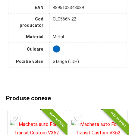
EAN
4895102343089
Cod
CLC566N.22
producator
Material
Metal
Culoare
Pozitie volan
Stanga (LDH)
Produse conexe
NOU IN STOC
NOU IN STOC