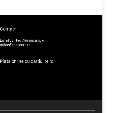
Contact
Email:contact@minicars.ro
office@minicars.ro
Plata online cu cardul prin: