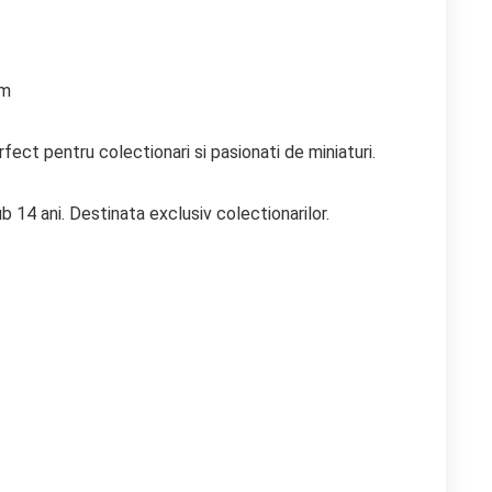
cm
ect pentru colectionari si pasionati de miniaturi.
b 14 ani. Destinata exclusiv colectionarilor.
ul
ul
al
ent
: