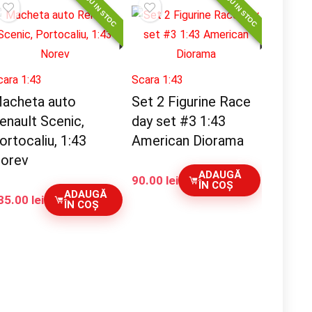
NOU IN STOC
NOU IN STOC
cara 1:43
Scara 1:43
acheta auto
Set 2 Figurine Race
enault Scenic,
day set #3 1:43
ortocaliu, 1:43
American Diorama
orev
ADAUGĂ
90.00
lei
ÎN COȘ
ADAUGĂ
35.00
lei
ÎN COȘ