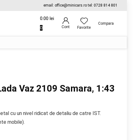
email: office@minicars.ro tel: 0728 814 801
0.00
lei
Compara
Cont
0
Favorite
Lada Vaz 2109 Samara, 1:43
tal cu un nivel ridicat de detaliu de catre IST.
nte mobile).