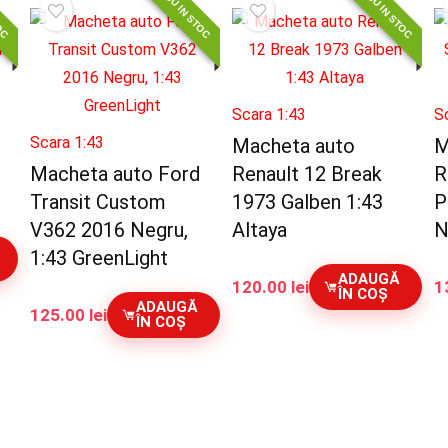
TOC
NOU IN STOC
NOU IN STOC
Scara 1:43
S
Scara 1:43
Macheta auto
M
Macheta auto Ford
Renault 12 Break
R
Transit Custom
1973 Galben 1:43
P
V362 2016 Negru,
Altaya
N
1:43 GreenLight
ADAUGĂ
120.00
lei
1
ÎN COȘ
ADAUGĂ
125.00
lei
ÎN COȘ