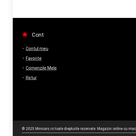
a
este:
fost:
350.00 lei.
400.00 lei.
Cont
Contul meu
Favorite
Comenzile Mele
Retur
© 2025 Minicars.ro toate drepturile rezervate. Magazin online cu mache