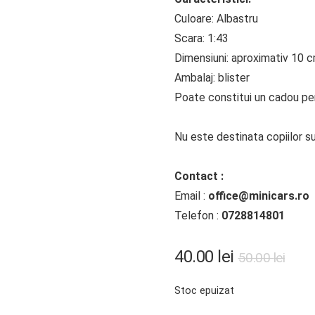
Culoare: Albastru
Scara: 1:43
Dimensiuni: aproximativ 10 
Ambalaj: blister
Poate constitui un cadou perf
Nu este destinata copiilor su
Contact :
Email :
office@minicars.ro
Telefon :
0728814801
Preț
Preț
40.00
lei
50.00
lei
iniți
cur
Stoc epuizat
a
este