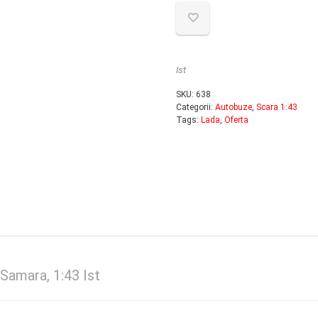
fost
40.0
50.0
Ist
SKU:
638
Categorii:
Autobuze
,
Scara 1:43
Tags:
Lada
,
Oferta
Samara, 1:43 Ist