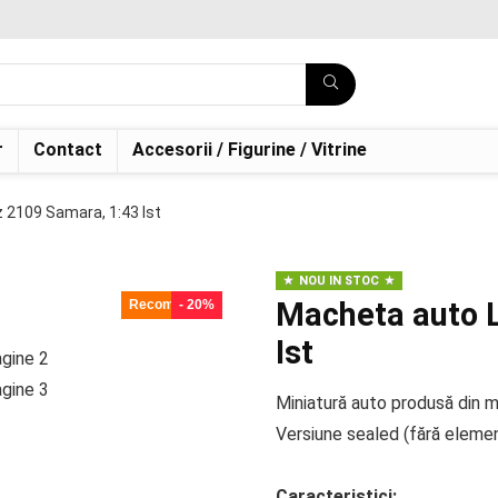
r
Contact
Accesorii / Figurine / Vitrine
 2109 Samara, 1:43 Ist
NOU IN STOC
Macheta auto 
Recomandat!
- 20%
Ist
Miniatură auto produsă din me
Versiune sealed (fără eleme
Caracteristici: