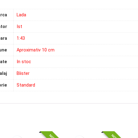
rca
Lada
tor
Ist
ara
1:43
une
Aproximativ 10 cm
tate
In stoc
laj
Blister
rie
Standard