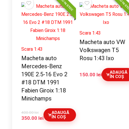
NOU IN STOC
NOU IN S
Scara 1:43
Macheta auto VW
Scara 1:43
Volkswagen T5
Macheta auto
Rosu 1:43 Ixo
Mercedes-Benz
ADAUGĂ
190E 2.5-16 Evo 2
150.00
lei
ÎN COȘ
#18 DTM 1991
Fabien Giroix 1:18
Minichamps
400.00
lei
ADAUGĂ
ÎN COȘ
Prețul
Prețul
350.00
lei
inițial
curent