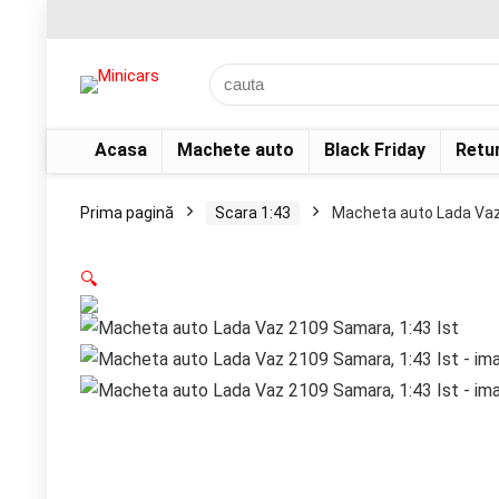
Acasa
Machete auto
Black Friday
Retu
Prima pagină
Scara 1:43
Macheta auto Lada Vaz
🔍