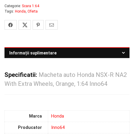
Categorie:
Scara 1:64
Tags:
Honda
,
Oferta
Informații suplimentare
Specificatii:
Macheta auto Honda NSX-R NA2
With Extra Wheels, Orange, 1:64 Inno64
Marca
Honda
Producator
Inno64