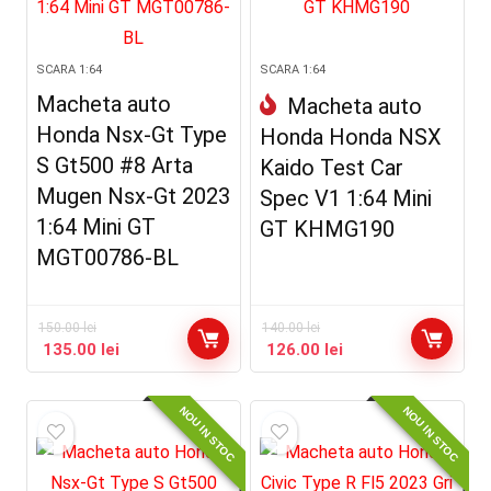
SCARA 1:64
SCARA 1:64
Macheta auto
Macheta auto
Honda Nsx-Gt Type
Honda Honda NSX
S Gt500 #8 Arta
Kaido Test Car
Mugen Nsx-Gt 2023
Spec V1 1:64 Mini
1:64 Mini GT
GT KHMG190
MGT00786-BL
150.00
lei
140.00
lei
135.00
lei
126.00
lei
NOU IN STOC
NOU IN STOC