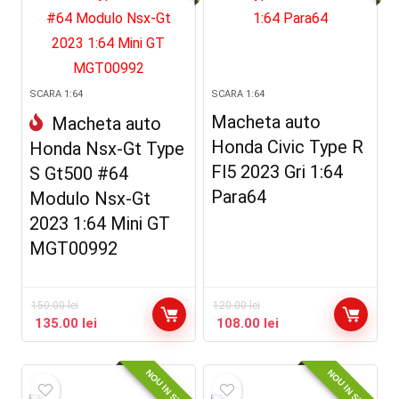
SCARA 1:64
SCARA 1:64
Macheta auto
Macheta auto
Honda Civic Type R
Honda Nsx-Gt Type
Fl5 2023 Gri 1:64
S Gt500 #64
Para64
Modulo Nsx-Gt
2023 1:64 Mini GT
MGT00992
150.00
lei
120.00
lei
135.00
lei
108.00
lei
NOU IN STOC
NOU IN STOC